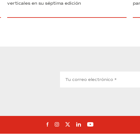
verticales en su séptima edición
par
Síguenos en Facebook
Síguenos en Instagram
Síguenos en Twitter
Síguenos en Linkedin
Síguenos en You