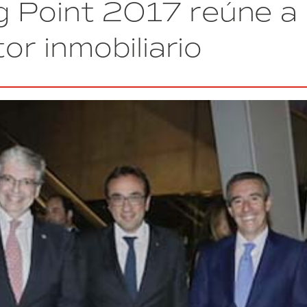
g Point 2017 reúne a
cuatro
grandes
cotizadas
tor inmobiliario
españolas
son
protagonistas
en
BMP
2017