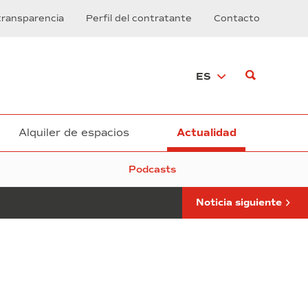
primera
transparencia
Perfil del contratante
Contacto
vez,
las
cuatro
grandes
ES
cotizadas
españolas
son
protagonistas
en
Alquiler de espacios
Actualidad
BMP
2017
Podcasts
Noticia siguiente