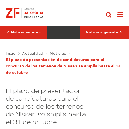
Ir
2022
mayor
al
finaliza
congreso
contenido
una
de
edición
logística
de
de
éxito
América
con
Latina
Noticia anterior
Noticia siguiente
la
se
asistencia
celebrará
de
en
más
BNEW
el
El
Inicio
Actualidad
Noticias
de
SIL
2022
mayor
12.000
2023
El plazo de presentación de candidaturas para el
finaliza
congreso
profesionales
concurso de los terrenos de Nissan se amplía hasta el 31
una
de
de octubre
edición
logística
de
de
éxito
América
El plazo de presentación
con
Latina
la
se
de candidaturas para el
asistencia
celebrará
concurso de los terrenos
de
en
de Nissan se amplía hasta
más
el
de
SIL
el 31 de octubre
12.000
2023