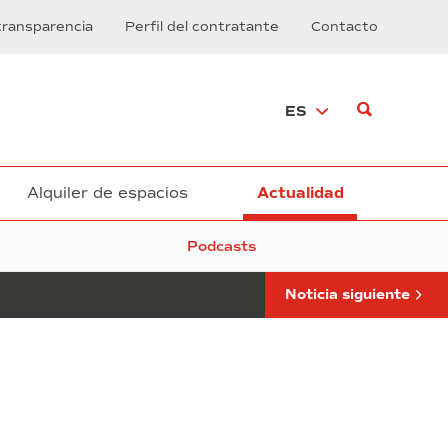
atrás
transparencia
Perfil del contratante
Contacto
para
el
SIL
2026:
ES
mañana
empieza
la
gran
cita
Alquiler de espacios
Actualidad
del
sector
Podcasts
de
la
logística
Noticia siguiente