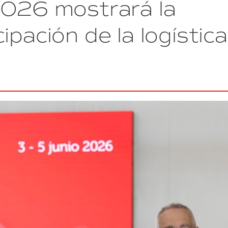
2026 mostrará la
SIL
2026:
mañana
ipación de la logística
empieza
la
gran
cita
del
sector
de
la
logística