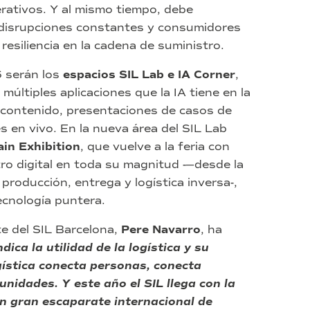
rativos. Y al mismo tiempo, debe
n disrupciones constantes y consumidores
esiliencia en la cadena de suministro.
 serán los
espacios SIL Lab e IA Corner
,
últiples aplicaciones que la IA tiene en la
e contenido, presentaciones de casos de
 en vivo. En la nueva área del SIL Lab
ain Exhibition
, que vuelve a la feria con
o digital en toda su magnitud -—desde la
 producción, entrega y logística inversa-,
cnología puntera.
te del SIL Barcelona,
Pere Navarro
, ha
dica la utilidad de la logística y su
ística conecta personas, conecta
nidades. Y este año el SIL llega con la
un gran escaparate internacional de