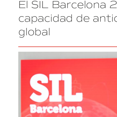
El SIL Barcelona 
recinto
ferial
del
capacidad de antic
SIL
Barcelona
global
con
siete
espacios
de
contenido