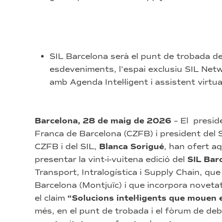
SIL Barcelona serà el punt de trobada 
esdeveniments, l’espai exclusiu SIL Netwo
amb Agenda Intel·ligent i assistent virtua
Barcelona, 28 de maig de 2026
– El presid
Franca de Barcelona (CZFB) i president del 
CZFB i del SIL,
Blanca Sorigué
, han ofert a
presentar la vint-i-vuitena edició del
SIL Bar
Transport, Intralogística i Supply Chain, que
Barcelona (Montjuïc) i que incorpora novetat
el claim
“Solucions intel·ligents que mouen 
més, en el punt de trobada i el fòrum de deba