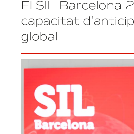
El SIL Barcelona 
recinte
firal
del
capacitat d’anticip
SIL
Barcelona
global
amb
set
espais
de
contingut