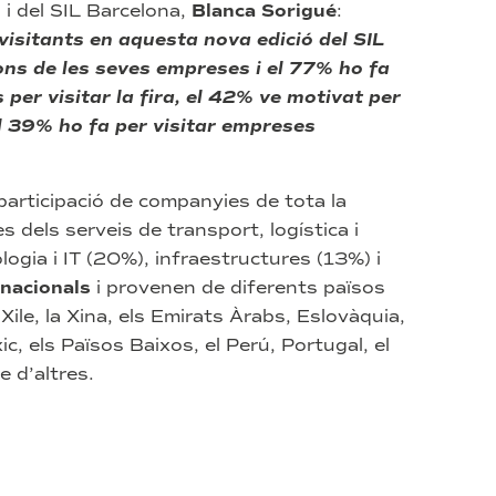
 i del SIL Barcelona,
Blanca Sorigué
:
 visitants en aquesta nova edició del SIL
ons de les seves empreses i el 77% ho fa
 per visitar la fira, el 42% ve motivat per
el 39% ho fa per visitar empreses
participació de companyies de tota la
dels serveis de transport, logística i
logia i IT (20%), infraestructures (13%) i
rnacionals
i provenen de diferents països
ile, la Xina, els Emirats Àrabs, Eslovàquia,
ic, els Països Baixos, el Perú, Portugal, el
 d’altres.