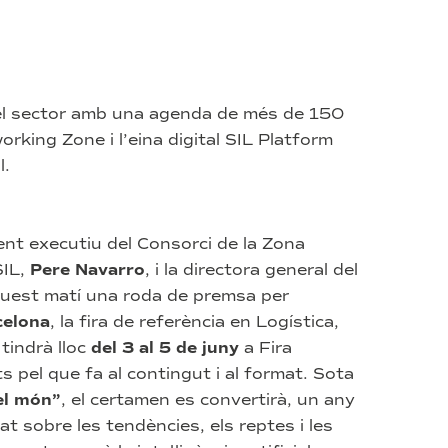
del sector amb una agenda de més de 150
rking Zone i l’eina digital SIL Platform
l.
ent executiu del Consorci de la Zona
SIL,
Pere Navarro
, i la directora general del
quest matí una roda de premsa per
celona
, la fira de referència en Logística,
 tindrà lloc
del 3 al 5 de juny
a Fira
s pel que fa al contingut i al format. Sota
el món”
, el certamen es convertirà, un any
t sobre les tendències, els reptes i les