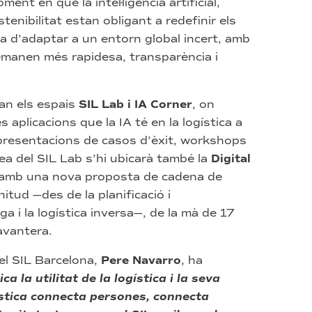
nt en què la intel·ligència artificial,
stenibilitat estan obligant a redefinir els
a d’adaptar a un entorn global incert, amb
manen més rapidesa, transparència i
an els espais
SIL Lab i IA Corner
, on
 aplicacions que la IA té en la logística a
 presentacions de casos d’èxit, workshops
rea del SIL Lab s’hi ubicarà també la
Digital
a amb una nova proposta de cadena de
itud —des de la planificació i
ga i la logística inversa—, de la mà de 17
vantera.
el SIL Barcelona,
Pere Navarro
, ha
ca la utilitat de la logística i la seva
ística connecta persones, connecta