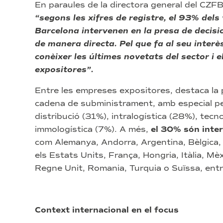
En paraules de la directora general del CZFB
“segons les xifres de registre, el 93% dels
Barcelona intervenen en la presa de decisi
de manera directa. Pel que fa al seu interès
conèixer les últimes novetats del sector i 
expositores”.
Entre les empreses expositores, destaca la 
cadena de subministrament, amb especial pes 
distribució (31%), intralogística (28%), tecno
immologística (7%). A més,
el 30% són inte
com Alemanya, Andorra, Argentina, Bèlgica, X
els Estats Units, França, Hongria, Itàlia, Mèx
Regne Unit, Romania, Turquia o Suïssa, entre
Context internacional en el focus