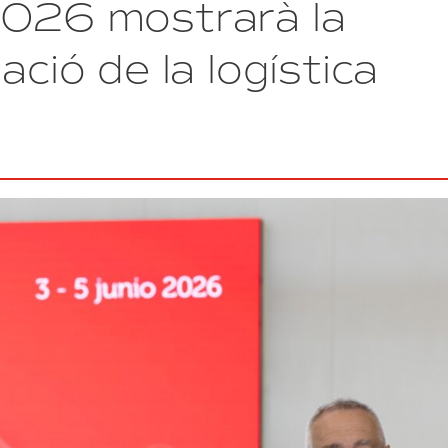
2026 mostrarà la
SIL
2026:
demà
ació de la logística
comença
la
gran
cita
del
sector
de
la
logística