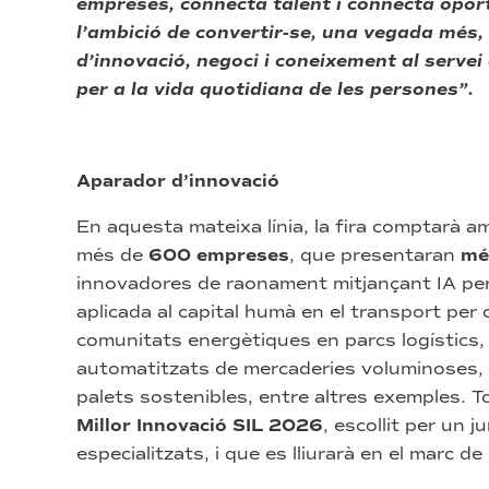
empreses, connecta talent i connecta oport
l’ambició de convertir-se, una vegada més,
d’innovació, negoci i coneixement al servei 
per a la vida quotidiana de les persones”.
Aparador d’innovació
En aquesta mateixa línia, la fira comptarà am
més de
600 empreses
, que presentaran
mé
innovadores de raonament mitjançant IA per 
aplicada al capital humà en el transport per ca
comunitats energètiques en parcs logístics,
automatitzats de mercaderies voluminoses, m
palets sostenibles, entre altres exemples. T
Millor Innovació SIL
2026
, escollit per un 
especialitzats, i que es lliurarà en el marc de 