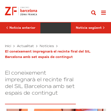
Anar
Barcelona
SIL
al
distingit
Barcelona
contingut
com
2026
una
mostrarà
de
la
les
capacitat
millors
d’anticipació
Notícia anterior
Notícia següent
zones
de
d’innovació
la
del
logística
món
DFactory
global
El
Inici
Actualitat
Notícies
Barcelona
SIL
El coneixement impregnarà el recinte firal del SIL
distingit
Barcelona
Barcelona amb set espais de contingut
com
2026
una
mostrarà
de
la
El coneixement
les
capacitat
millors
d’anticipació
impregnarà el recinte firal
zones
de
del SIL Barcelona amb set
d’innovació
la
espais de contingut
del
logística
món
global