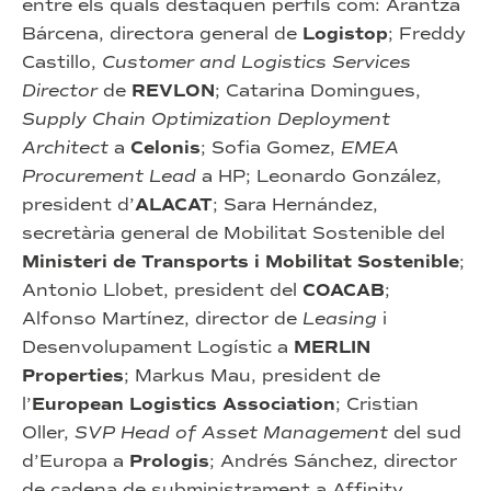
entre els quals destaquen perfils com: Arantza
Bárcena, directora general de
Logistop
; Freddy
Castillo,
Customer and Logistics Services
Director
de
REVLON
; Catarina Domingues,
Supply Chain Optimization Deployment
Architect
a
Celonis
; Sofia Gomez,
EMEA
Procurement Lead
a HP; Leonardo González,
president d’
ALACAT
; Sara Hernández,
secretària general de Mobilitat Sostenible del
Ministeri de Transports i Mobilitat Sostenible
;
Antonio Llobet, president del
COACAB
;
Alfonso Martínez, director de
Leasing
i
Desenvolupament Logístic a
MERLIN
Properties
; Markus Mau, president de
l’
European Logistics Association
; Cristian
Oller,
SVP Head of Asset Management
del sud
d’Europa a
Prologis
; Andrés Sánchez, director
de cadena de subministrament a Affinity