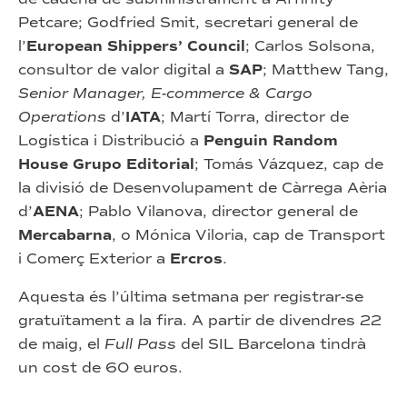
Petcare; Godfried Smit, secretari general de
l’
European Shippers’ Council
; Carlos Solsona,
consultor de valor digital a
SAP
; Matthew Tang,
Senior Manager, E-commerce & Cargo
Operations
d’
IATA
; Martí Torra, director de
Logística i Distribució a
Penguin Random
House Grupo Editorial
; Tomás Vázquez, cap de
la divisió de Desenvolupament de Càrrega Aèria
d’
AENA
; Pablo Vilanova, director general de
Mercabarna
, o Mónica Viloria, cap de Transport
i Comerç Exterior a
Ercros
.
Aquesta és l’última setmana per registrar-se
gratuïtament a la fira. A partir de divendres 22
de maig, el
Full Pass
del SIL Barcelona tindrà
un cost de 60 euros.