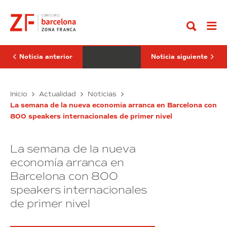
Ir
la
formación
al
segunda
y
contenido
edición
la
de
tecnología,
BNEW
claves
con
para
12.000
el
Noticia anterior
Noticia siguiente
empresas
futuro
participantes
del
e-
Arranca
commerce
La
Inicio
Actualidad
Noticias
la
formación
La semana de la nueva economía arranca en Barcelona con
segunda
y
800 speakers internacionales de primer nivel
edición
la
de
tecnología,
BNEW
claves
La semana de la nueva
con
para
12.000
el
economía arranca en
empresas
futuro
Barcelona con 800
participantes
del
speakers internacionales
e-
commerce
de primer nivel