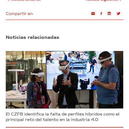
Compartir en
Email
Facebook
Linkedin
Twi
Noticias relacionadas
El CZFB identifica la falta de perfiles híbridos como el
principal reto del talento en la industria 4.0