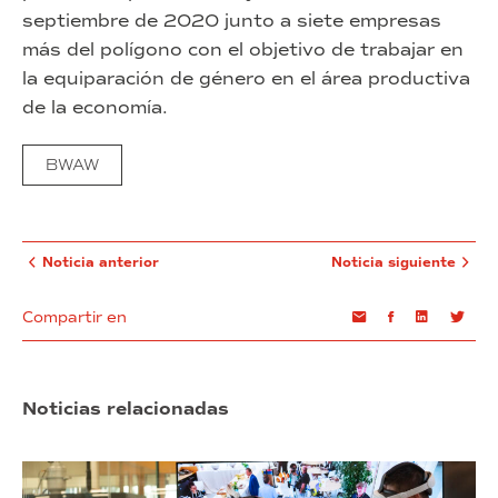
septiembre de 2020 junto a siete empresas
más del polígono con el objetivo de trabajar en
la equiparación de género en el área productiva
de la economía.
BWAW
Noticia anterior
Noticia siguiente
Compartir en
Email
Facebook
Linkedin
Twi
Noticias relacionadas