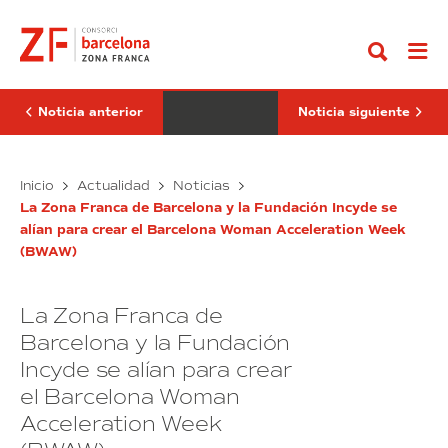
Ir
BWAW
3DFactory
al
reunirá
Incubator
contenido
a
alcanza
50
los
speakers
55
de
proyectos
primer
incubados
Noticia anterior
Noticia siguiente
nivel
en
sus
primeros
La
dos
La
Inicio
Actualidad
Noticias
años
BWAW
3DFactory
La Zona Franca de Barcelona y la Fundación Incyde se
reunirá
Incubator
alían para crear el Barcelona Woman Acceleration Week
a
alcanza
(BWAW)
50
los
speakers
55
de
proyectos
La Zona Franca de
primer
incubados
nivel
en
Barcelona y la Fundación
sus
Incyde se alían para crear
primeros
el Barcelona Woman
dos
años
Acceleration Week