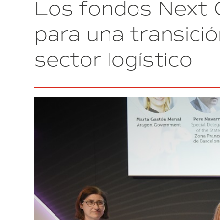
Los fondos Next G
potencial
logístico
de
para una transició
Extremadura
en
sector logístico
el
SIL
Barcelona