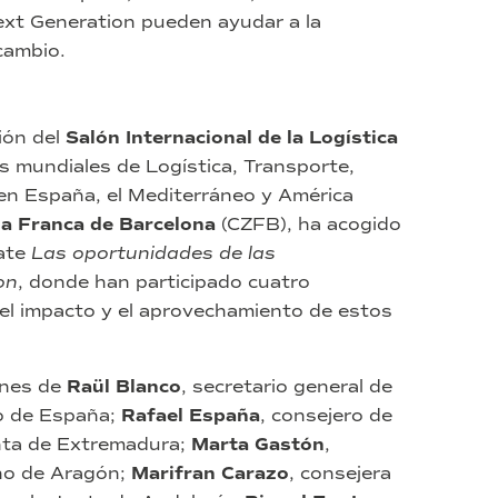
xt Generation pueden ayudar a la
cambio.
ión del
Salón Internacional de la Logística
as mundiales de Logística, Transporte,
e en España, el Mediterráneo y América
na Franca de Barcelona
(CZFB), ha acogido
ate
Las oportunidades de las
on
, donde han participado cuatro
el impacto y el aprovechamiento de estos
ones de
Raül Blanco
, secretario general de
no de España;
Rafael España
, consejero de
unta de Extremadura;
Marta Gastón
,
no de Aragón;
Marifran Carazo
, consejera