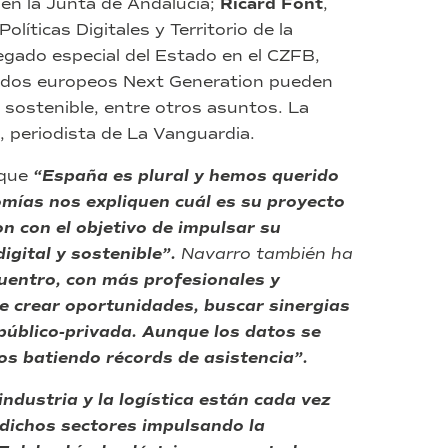
en la Junta de Andalucía;
Ricard Font
,
olíticas Digitales y Territorio de la
legado especial del Estado en el CZFB,
ondos europeos Next Generation pueden
ás sostenible, entre otros asuntos. La
, periodista de La Vanguardia.
 que
“España es plural y hemos querido
mías nos expliquen cuál es su proyecto
n con el objetivo de impulsar su
igital y sostenible”.
Navarro también ha
cuentro, con más profesionales y
 crear oportunidades, buscar sinergias
público-privada. Aunque los datos se
s batiendo récords de asistencia”.
 industria y la logística están cada vez
dichos sectores impulsando la