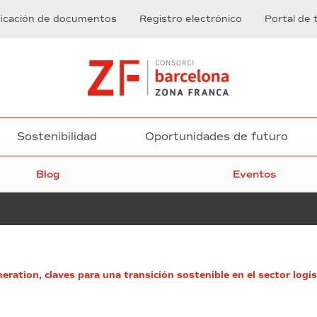
ficación de documentos
Registro electrónico
Portal de 
Sostenibilidad
Oportunidades de futuro
Blog
Eventos
Puig,
ration, claves para una transición sostenible en el sector logís
Project
44,
Usyncro