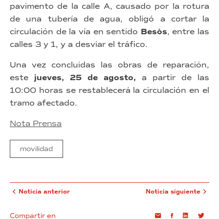
pavimento de la calle A, causado por la rotura
de una tubería de agua, obligó a cortar la
circulación de la vía en sentido
Besòs
, entre las
calles 3 y 1, y a desviar el tráfico.
Una vez concluidas las obras de reparación,
este
jueves, 25 de agosto,
a partir de las
10:00 horas se restablecerá la circulación en el
tramo afectado.
Nota Prensa
movilidad
Noticia anterior
Noticia siguiente
Compartir en
Email
Facebook
Linkedin
Twi