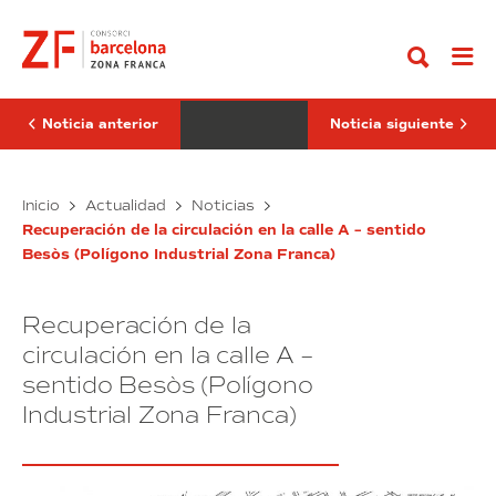
Ir
Consorci
recibido
al
cierra
por
contenido
2015
el
ganando
presidente
4,5
de
millones
Costa
de
Rica
Noticia anterior
Noticia siguiente
euros
mientras
y
promociona
orienta
el
la
El
SIL
Cornet
Inicio
Actualidad
Noticias
inversión
Consorci
recibido
en
Recuperación de la circulación en la calle A – sentido
cierra
por
La
Besòs (Polígono Industrial Zona Franca)
2015
el
Marina
ganando
presidente
4,5
de
Recuperación de la
millones
Costa
de
Rica
circulación en la calle A –
euros
mientras
sentido Besòs (Polígono
y
promociona
Industrial Zona Franca)
orienta
el
la
SIL
inversión
en