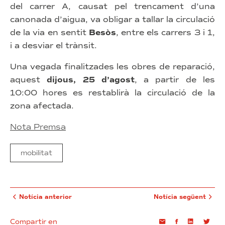
del carrer A, causat pel trencament d’una
canonada d’aigua, va obligar a tallar la circulació
de la via en sentit
Besòs
, entre els carrers 3 i 1,
i a desviar el trànsit.
Una vegada finalitzades les obres de reparació,
aquest
dijous, 25 d’agost
, a partir de les
10:00 hores es restablirà la circulació de la
zona afectada.
Nota Premsa
mobilitat
Notícia anterior
Notícia següent
Compartir en
Email
Facebook
Linkedin
Twi