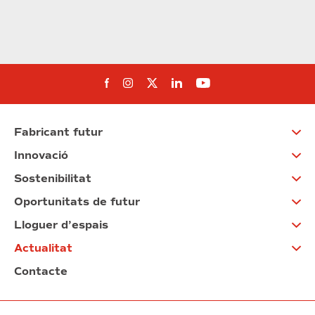
Segueix-nos al Facebook
Segueix-nos a Instagram
Segueix-nos a Twitter
Segueix-nos a Linked
Segueix-nos a Yo
Fabricant futur
Innovació
Sostenibilitat
Oportunitats de futur
Lloguer d’espais
Actualitat
Contacte