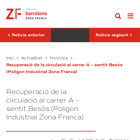
Anar
Consorci
rebut
al
tanca
pel
contingut
2015
president
guanyant
de
4,5
Costa
milions
Rica
d’euros
mentre
Notícia anterior
Notícia següent
i
promociona
orienta
el
la
SIL
inversió
El
Cornet
Inici
Actualitat
Notícies
a
Consorci
rebut
la
Recuperació de la circulació al carrer A – sentit Besòs
tanca
pel
Marina
(Polígon Industrial Zona Franca)
2015
president
guanyant
de
4,5
Costa
Recuperació de la
milions
Rica
d’euros
mentre
circulació al carrer A –
i
promociona
sentit Besòs (Polígon
orienta
el
Industrial Zona Franca)
la
SIL
inversió
a
la