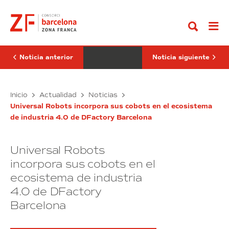
Ir
Sorigué
Navarro
al
imparte
recibe
contenido
una
a
sesión
los
en
líderes
el
empresariales
acto
de
Noticia anterior
Noticia siguiente
de
Iberoamérica
inauguración
en
del
DFactory
curso
Blanca
Barcelona
Pere
Inicio
Actualidad
Noticias
académico
Sorigué
Navarro
2024-
Universal Robots incorpora sus cobots en el ecosistema
imparte
recibe
25
de industria 4.0 de DFactory Barcelona
una
a
de
la
sesión
los
UIC
en
líderes
Universal Robots
el
empresariales
acto
de
incorpora sus cobots en el
de
Iberoamérica
ecosistema de industria
inauguración
en
4.0 de DFactory
del
DFactory
curso
Barcelona
Barcelona
académico
2024-