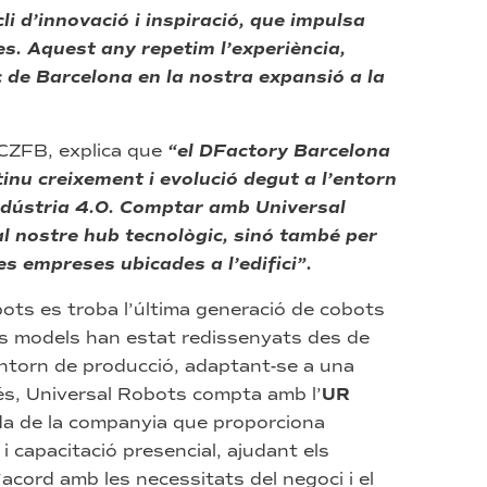
i d’innovació i inspiració, que impulsa
s. Aquest any repetim l’experiència,
 de Barcelona en la nostra expansió a la
l CZFB, explica que
“el DFactory Barcelona
inu creixement i evolució degut a l’entorn
indústria 4.0. Comptar amb Universal
al nostre hub tecnològic, sinó també per
es empreses ubicades a l’edifici”.
bots es troba l’última generació de cobots
s models han estat redissenyats des de
’entorn de producció, adaptant-se a una
és, Universal Robots compta amb l’
UR
ada de la companyia que proporciona
i capacitació presencial, ajudant els
cord amb les necessitats del negoci i el