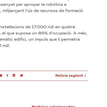
issenyat per apropar la robòtica a
ts, mitjançant l’ús de recursos de formació
stal·lacions de 17.000 m2 en quatre
es, el que suposa un 85% d’ocupació. A més,
emàtic edifici, un impuls que li permetrà
0 m2.
Email
Facebook
Linkedin
Twitter
Notícia següent