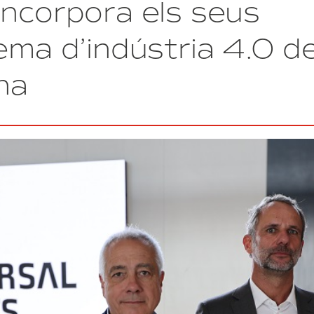
incorpora els seus
líders
empresarials
d’Iberoamèrica
ema d’indústria 4.0 d
en
el
na
DFactory
Barcelona