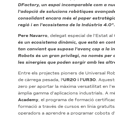
DFactory, un espai incomparable com a nucl
l’adopció de solucions robòtiques avançade
consolidant encara més el paper estratègic
regió i en l’ecosistema de la Indústria 4.0”.
Pere Navarro
, delegat especial de l’Estat a
és un ecosistema dinàmic, que està en cont
tan canviant que suposa l’avanç cap a la 
Robots és un gran privilegi, no només per 
les sinergies que poden sorgir amb les altr
Entre els projectes pioners de Universal Ro
de càrrega pesada, l
‘UR20 i l’UR30
. Aquest
zero per aportar la màxima versatilitat en l
àmplia gamma d’aplicacions industrials. A m
Academy
, el programa de formació certific
formació a través de cursos en línia gratuïts 
operadors a aprendre a programar cobots d’a