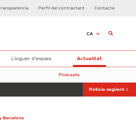
Navarro
transparència
Perfil del contractant
Contacte
rep
als
líders
empresarials
CA
d’Iberoamèrica
en
el
DFactory
Barcelona
Lloguer d’espais
Actualitat
Podcasts
Notícia següent
y Barcelona