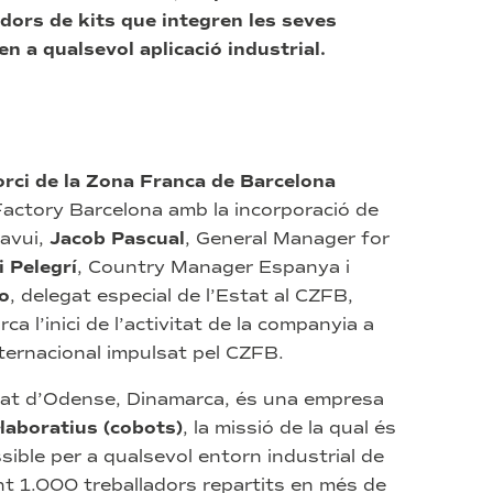
dors de kits que integren les seves
n a qualsevol aplicació industrial.
rci de la Zona Franca de Barcelona
Factory Barcelona amb la incorporació de
’avui,
J
acob Pascual
, General Manager for
i Pelegrí
, Country Manager Espanya i
o
, delegat especial de l’Estat al CZFB,
a l’inici de l’activitat de la companyia a
nternacional impulsat pel CZFB.
utat d’Odense, Dinamarca, és una empresa
·laboratius (cobots)
, la missió de la qual és
sible per a qualsevol entorn industrial de
 1.000 treballadors repartits en més de