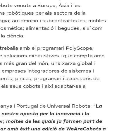
bots venuts a Europa, Àsia i les
s robòtiques per als sectors de la
ologia; automoció i subcontractistes; mobles
 cosmètics; alimentació i begudes, així com
la ciència.
 treballa amb el programari PolyScope,
e solucions exhaustives i que compta amb
ts més gran del món, una xarxa global i
s, empreses integradores de sistemes i
ents, pinces, programari i accessoris de
ls seus cobots i així adaptar-se a
ya i Portugal de Universal Robots: “
La
nostra aposta per la innovació i la
r, moltes de les quals ja formen part de
rar amb èxit una edició de WeAreCobots a