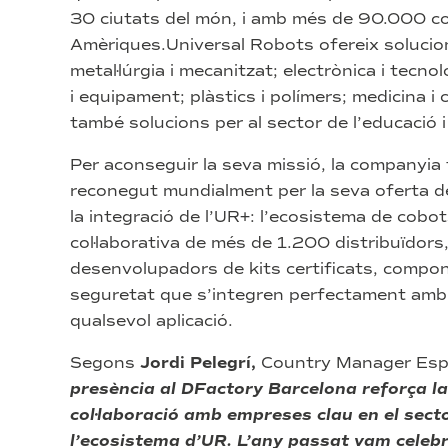
30 ciutats del món, i amb més de 90.000 co
Amèriques.Universal Robots ofereix solucion
metal·lúrgia i mecanitzat; electrònica i tecn
i equipament; plàstics i polímers; medicina i
també solucions per al sector de l’educació i 
Per aconseguir la seva missió, la companyia
reconegut mundialment per la seva oferta d
la integració de l’UR+: l’ecosistema de cobo
col·laborativa de més de 1.200 distribuïdor
desenvolupadors de kits certificats, compon
seguretat que s’integren perfectament amb e
qualsevol aplicació.
Segons
Jordi Pelegrí,
Country Manager Espan
presència al DFactory Barcelona reforça la 
col·laboració amb empreses clau en el secto
l’ecosistema d’UR. L’any passat vam celeb