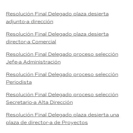
financiada
financiada
por
por
Resolución Final Delegado plaza desierta
FEDER
FEDER
Programa
Programa
adjunto-a dirección
Operativo
Operativo
Pluriregional
Pluriregional
Resolución Final Delegado plaza desierta
de
de
director-a Comercial
España
España
(POPE)”
(POPE)
Resolución Final Delegado proceso selección
(exp.
(exp.
14.23.IAT_LOG.FEDER)
16.23.IAT_LOG.FEDER)
Jefe-a Administración
Resolución Final Delegado proceso selección
Periodista
Resolución Final Delegado proceso selección
Secretario-a Alta Dirección
Resolución Final Delegado plaza desierta una
plaza de director-a de Proyectos