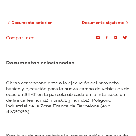
Documento anterior
Documento siguiente
Compartir en
Email
Facebook
Linkedin
Twi
Documentos relacionados
Obras correspondiente a la ejecución del proyecto
básico y ejecución para la nueva campa de vehículos de
ocasión SEAT en la parcela ubicada en la intersección
de las calles núm.2, núm.61 y núm.62, Polígono
Industrial de la Zona Franca de Barcelona (exp.
47/2026).
Servicios de mantenimiento, conservación y mejora de