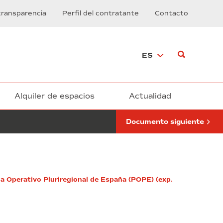
de
transparencia
Perfil del contratante
Contacto
administración
de
fincas
y
ES
gestión
patrimonial
para
el
Consorcio
Alquiler de espacios
Actualidad
de
la
Documento siguiente
Zona
Franca
de
Barcelona”
(exp.
36/2023)
a Operativo Pluriregional de España (POPE) (exp.