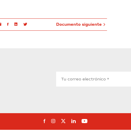
Email
Facebook
Linkedin
Twitter
Documento siguiente
Síguenos en Facebook
Síguenos en Instagram
Síguenos en Twitter
Síguenos en Linkedin
Síguenos en You