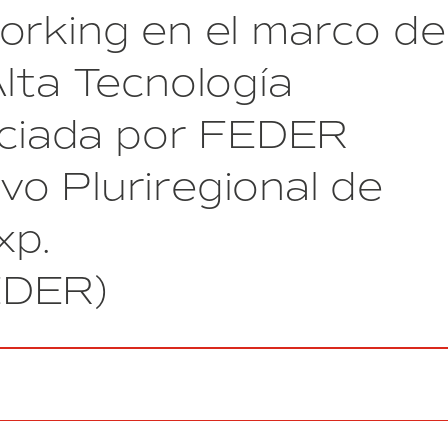
orking en el marco de
patrimonial
para
el
lta Tecnología
Consorcio
de
anciada por FEDER
la
Zona
Franca
o Pluriregional de
de
Barcelona”
(exp.
xp.
36/2023)
EDER)