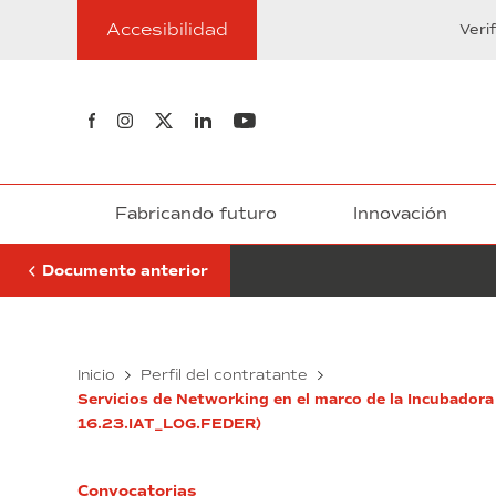
Ir
de
Accesibilidad
al
Veri
Finalización
contenido
de
Procesos
de
Síguenos en Facebook
Síguenos en Instagram
Síguenos en Twitter
Síguenos en Linkedin
Síguenos en Youtube
Selección
Fabricando futuro
Innovación
Documento anterior
Resoluciones
Inicio
Perfil del contratante
de
Servicios de Networking en el marco de la Incubadora
Finalización
16.23.IAT_LOG.FEDER)
de
Procesos
de
Convocatorias
Selección