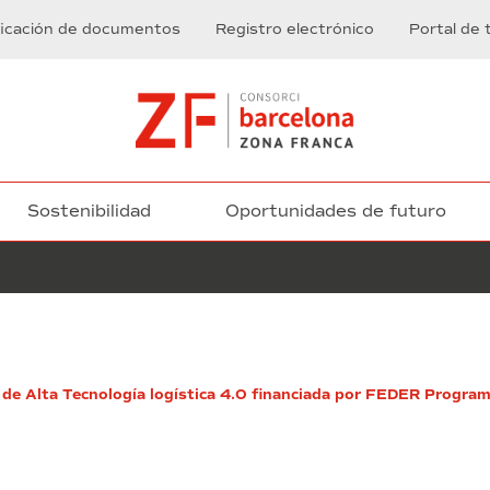
ficación de documentos
Registro electrónico
Portal de 
Sostenibilidad
Oportunidades de futuro
Servicios
de
 de Alta Tecnología logística 4.0 financiada por FEDER Program
administración
de
fincas
y
gestión