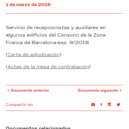
de
del
1 de marzo de 2019
Barcelona
Prat
(exp.
Vermell
4/2019)
Servicio de recepcionistas y auxiliares en
algunos edificios del Consorci de la Zona
Franca de Barcelona-exp. 9/2018
(
Carta de adjudicación
)
(
Actas de la mesa de contratación
)
Documento anterior
Documento siguiente
Compartir en
Email
Facebook
Linkedin
Twi
Documentos relacionados