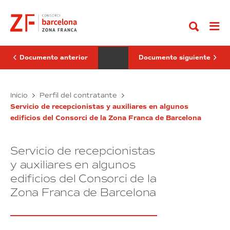
Ir
de
de
al
Mantenimiento
vigilancia
contenido
de
y
la
seguridad
red
privada
semafórica
en
del
la
Documento anterior
Documento siguiente
Polígono
obra
Industrial
del
de
Sector
la
Servicio
de
Servicio
Inicio
Perfil del contratante
Zona
la
de
de
Franca
Marina
Servicio de recepcionistas y auxiliares en algunos
Mantenimiento
vigilancia
de
del
edificios del Consorci de la Zona Franca de Barcelona
de
y
Barcelona
Prat
(exp.
la
Vermell
seguridad
4/2019)
red
privada
Servicio de recepcionistas
semafórica
en
del
la
y auxiliares en algunos
Polígono
obra
edificios del Consorci de la
Industrial
del
Zona Franca de Barcelona
de
Sector
la
de
Zona
la
Franca
Marina