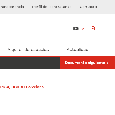
de
transparencia
Perfil del contratante
Contacto
los
Lotes
2
y
ES
3
del
contrato
de
suministro,
Alquiler de espacios
Actualidad
instalación,
y
Documento siguiente
puesta
en
marcha
de
un
130-134, 08030 Barcelona
equipo
de
preparación
y
descarga
de