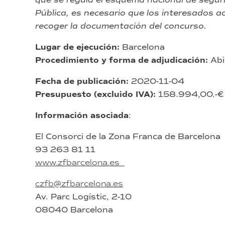
starter
Pública, es necesario que los interesados a
kit
recoger la documentación del concurso.
para
el
inicio
Lugar de ejecución:
Barcelona
de
Procedimiento y forma de adjudicación:
Abi
su
funcionamiento;
Fecha de publicación:
2020-11-04
expediente
Presupuesto (excluido IVA):
158.994,00.-€
3.
2020.FEDER.
Información asociada
:
El Consorci de la Zona Franca de Barcelona
93 263 81 11
www.zfbarcelona.es
czfb@zfbarcelona.es
Av. Parc Logístic, 2-10
08040 Barcelona