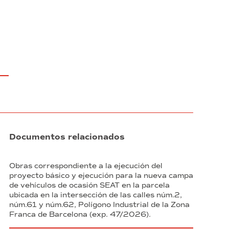
construcciones
compatibles,
un
equipo
de
producción
(trolley)
y
starter
kit
para
el
inicio
de
Documentos relacionados
su
funcionamiento;
expediente
Obras correspondiente a la ejecución del
3.
proyecto básico y ejecución para la nueva campa
2020.FEDER
de vehículos de ocasión SEAT en la parcela
ubicada en la intersección de las calles núm.2,
núm.61 y núm.62, Polígono Industrial de la Zona
Franca de Barcelona (exp. 47/2026).