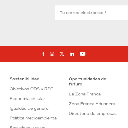
Síguenos en Facebook
Síguenos en Instagram
Síguenos en Twitter
Síguenos en Linkedin
Síguenos en You
Sostenibilidad
Oportunidades de
futuro
Objetivos ODS y RSC
La Zona Franca
Economía circular
Zona Franca Aduanera
Igualdad de género
Directorio de empresas
Política medioambiental
Seguridad y salud