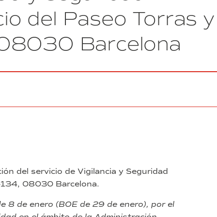
del
icio del Paseo Torras y
contrato
de
 08030 Barcelona
suministro,
instalación,
y
puesta
en
marcha
de
un
equipo
de
preparación
y
descarga
de
ión del servicio de Vigilancia y Seguridad
construcciones
30-134, 08030 Barcelona.
compatibles,
un
equipo
e 8 de enero (BOE de 29 de enero), por el
de
dad en el ámbito de la Administración