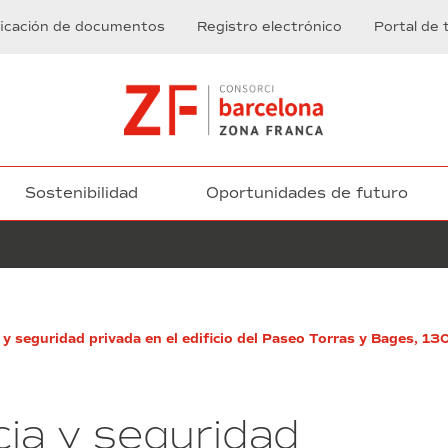
ficación de documentos
Registro electrónico
Portal de 
Sostenibilidad
Oportunidades de futuro
Licitación
ia y seguridad privada en el edificio del Paseo Torras y Bages, 
de
los
Lotes
2
ncia y seguridad
y
3