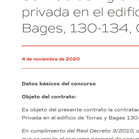
equipo
suministro,
privada en el edif
de
instalación,
producción
y
(trolley)
Bages, 130-134,
puesta
y
en
starter
marcha
kit
de
para
el
un
inicio
equipo
4 de noviembre de 2020
de
de
su
preparación
funcionamiento;
y
expediente
descarga
Datos básicos del concurso
3.
de
2020.FEDER.
construcciones
Objeto del contrato:
compatibles,
un
Es objeto del presente contrato la contratac
equipo
Privada en el edificio de Torras y Bages 1
de
producción
(trolley)
En cumplimiento del Real Decreto 3/2010, d
y
que se regula el esquema nacional de seguri