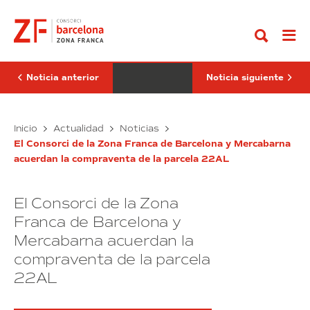
Ir
e-
Consorci
al
Miles
de
contenido
Company
la
se
Zona
incorpora
Franca
al
de
DFactory
Barcelona
Noticia anterior
Noticia siguiente
con
recibe
su
el
revolucionario
Premio
prototipo
The
Corresponsables
El
Inicio
Actualidad
Noticias
de
por
e-
Consorci
vehículo
la
El Consorci de la Zona Franca de Barcelona y Mercabarna
Miles
de
eléctrico
BWAW
acuerdan la compraventa de la parcela 22AL
Company
la
se
Zona
incorpora
Franca
El Consorci de la Zona
al
de
DFactory
Barcelona
Franca de Barcelona y
con
recibe
Mercabarna acuerdan la
su
el
compraventa de la parcela
revolucionario
Premio
prototipo
Corresponsables
22AL
de
por
vehículo
la