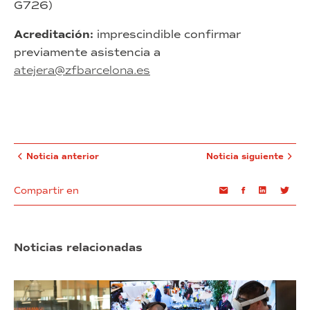
G726)
Acreditación:
imprescindible confirmar
previamente asistencia a
atejera@zfbarcelona.es
Noticia anterior
Noticia siguiente
Compartir en
Email
Facebook
Linkedin
Twi
Noticias relacionadas