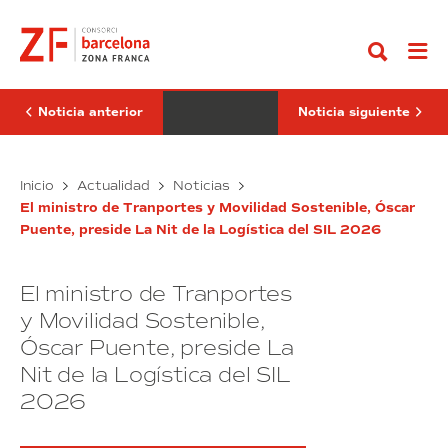
Ir
SIL
SIL
al
Barcelona
2026
contenido
empieza
premia
reivindicando
a
la
un
capacidad
robot
de
que
Noticia anterior
Noticia siguiente
innovación
duplica
y
la
el
eficiencia
peso
El
operativa
El
Inicio
Actualidad
Noticias
de
y
SIL
SIL
la
un
El ministro de Tranportes y Movilidad Sostenible, Óscar
Barcelona
2026
logística
proyecto
Puente, preside La Nit de la Logística del SIL 2026
empieza
premia
en
que
la
reivindicando
impulsa
a
economía
el
la
un
global
talento
El ministro de Tranportes
capacidad
robot
femenino
de
que
y Movilidad Sostenible,
innovación
duplica
Óscar Puente, preside La
y
la
Nit de la Logística del SIL
el
eficiencia
peso
operativa
2026
de
y
la
un