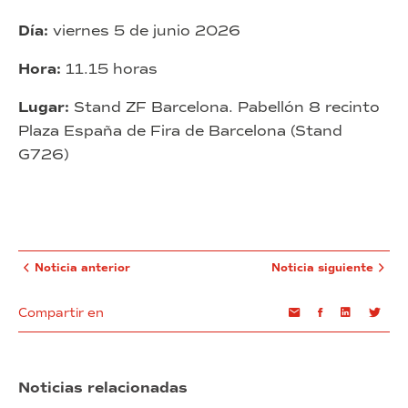
Día:
viernes 5 de junio 2026
Hora:
11.15 horas
Lugar:
Stand ZF Barcelona. Pabellón 8 recinto
Plaza España de Fira de Barcelona (Stand
G726)
Noticia anterior
Noticia siguiente
Compartir en
Email
Facebook
Linkedin
Twi
Noticias relacionadas