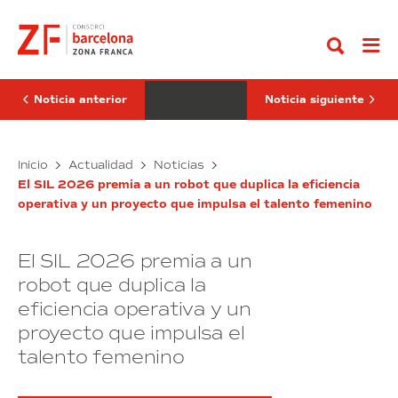
Ir
ministro
SIL
al
de
finaliza
contenido
Tranportes
una
y
edición
Movilidad
de
Sostenible,
éxito
Óscar
y
Noticia anterior
Noticia siguiente
Puente,
se
preside
transformará
La
en
Nit
El
el
El
Inicio
Actualidad
Noticias
de
Salón
ministro
SIL
la
de
El SIL 2026 premia a un robot que duplica la eficiencia
de
finaliza
Logística
la
operativa y un proyecto que impulsa el talento femenino
Tranportes
una
del
Innovación
SIL
y
Logística
edición
2026
Movilidad
de
El SIL 2026 premia a un
Sostenible,
éxito
Óscar
y
robot que duplica la
Puente,
se
eficiencia operativa y un
preside
transformará
proyecto que impulsa el
La
en
Nit
el
talento femenino
de
Salón
la
de