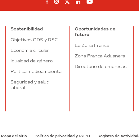
Síguenos en Facebook
Síguenos en Instagram
Síguenos en Twitter
Síguenos en Linkedin
Síguenos en You
Sostenibilidad
Oportunidades de
futuro
Objetivos ODS y RSC
La Zona Franca
Economía circular
Zona Franca Aduanera
Igualdad de género
Directorio de empresas
Política medioambiental
Seguridad y salud
laboral
Mapa del sitio
Política de privacidad y RGPD
Registro de Actividad