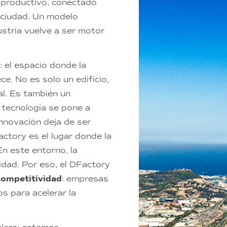
 productivo, conectado
a ciudad. Un modelo
stria vuelve a ser motor
: el espacio donde la
ece. No es solo un edificio,
al. Es también un
a tecnología se pone a
nnovación deja de ser
actory es el lugar donde la
En este entorno, la
idad. Por eso, el DFactory
competitividad
: empresas
s para acelerar la