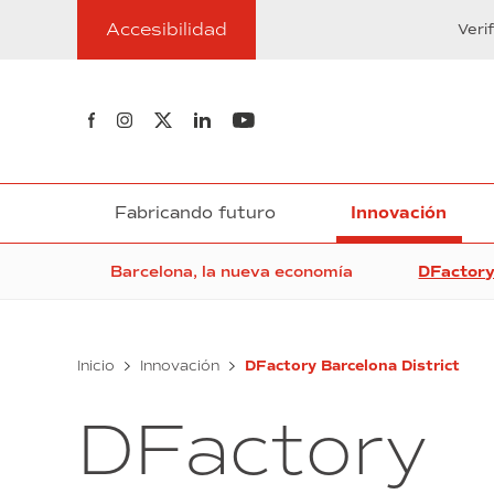
Ir
Accesibilidad
al
Veri
contenido
Síguenos en Facebook
Síguenos en Instagram
Síguenos en Twitter
Síguenos en Linkedin
Síguenos en Youtube
Fabricando futuro
Innovación
Barcelona, la nueva economía
DFactory
Inicio
Innovación
DFactory Barcelona District
DFactory