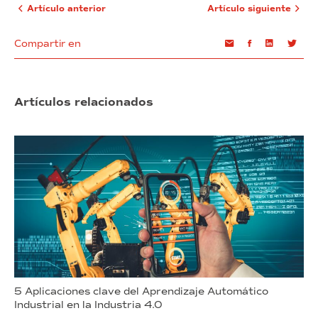
Artículo anterior
Artículo siguiente
Compartir en
Email
Facebook
Linkedin
Twi
Artículos relacionados
5 Aplicaciones clave del Aprendizaje Automático
Industrial en la Industria 4.0