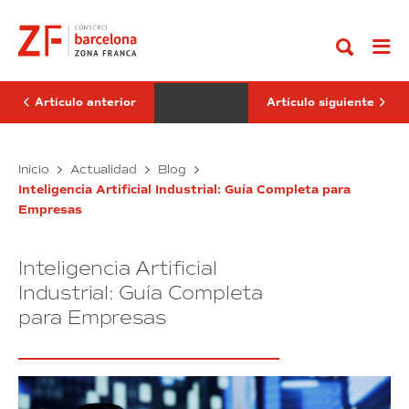
Ir
es
Artificial:
al
la
La
contenido
Industria
Revolución
4.0:
en
guía
la
completa
Automatización
2026
Industrial
Artículo anterior
Artículo siguiente
Qué
Visión
Inicio
Actualidad
Blog
es
Artificial:
Inteligencia Artificial Industrial: Guía Completa para
la
La
Empresas
Industria
Revolución
4.0:
en
guía
la
Inteligencia Artificial
completa
Automatización
2026
Industrial
Industrial: Guía Completa
para Empresas