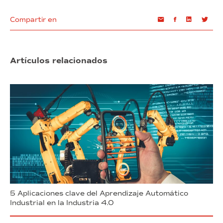
Compartir en
Email
Facebook
Linkedin
Twi
Artículos relacionados
5 Aplicaciones clave del Aprendizaje Automático
Industrial en la Industria 4.0