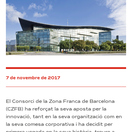
Franques
2019
7 de novembre de 2017
El Consorci de la Zona Franca de Barcelona
(CZFB) ha reforçat la seva aposta per la
innovació, tant en la seva organització com en
la seva comesa corporativa i ha decidit per
primera vegada en la seva història, treure a