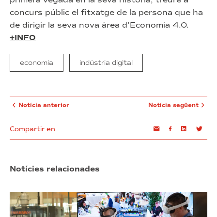
concurs públic el fitxatge de la persona que ha
de dirigir la seva nova àrea d’Economia 4.0.
+INFO
economia
indústria digital
Notícia anterior
Notícia següent
Compartir en
Email
Facebook
Linkedin
Twi
Notícies relacionades