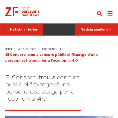
Anar
Consorci
zones
al
promociona
franques
contingut
a
de
Tenerife
tres
el
continents
SIL
vertebren
2018
el
Notícia anterior
Notícia següent
i
“Corredor
el
franco
Congrés
del
Mundial
El
Atlántico”
Les
Inici
Actualitat
Notícies
de
Consorci
zones
Zones
El Consorci treu a concurs públic el fitxatge d’una
promociona
franques
Franques
persona estratega per a l’economia 4.0
a
de
2019
Tenerife
tres
el
continents
El Consorci treu a concurs
SIL
vertebren
2018
el
públic el fitxatge d’una
i
“Corredor
persona estratega per a
el
franco
l’economia 4.0
Congrés
del
Mundial
Atlántico”
de
Zones