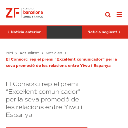
Anar
solidari
Consorci
al
“una
impulsarà
contingut
sonrisa
la
por
indústria
Navidad”
4.0
i
es
Notícia anterior
Notícia següent
reorganitza
amb
aquest
L’arbre
objectiu
El
Inici
Actualitat
Notícies
solidari
Consorci
El Consorci rep el premi “Excel·lent comunicador” per la
“una
impulsarà
seva promoció de les relacions entre Yiwu i Espanya
sonrisa
la
por
indústria
Navidad”
4.0
El Consorci rep el premi
i
es
“Excel·lent comunicador”
reorganitza
per la seva promoció de
amb
les relacions entre Yiwu i
aquest
objectiu
Espanya