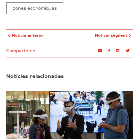
zones econòmiques
Notícia anterior
Notícia següent
Compartir en
Email
Facebook
Linkedin
Twi
Notícies relacionades