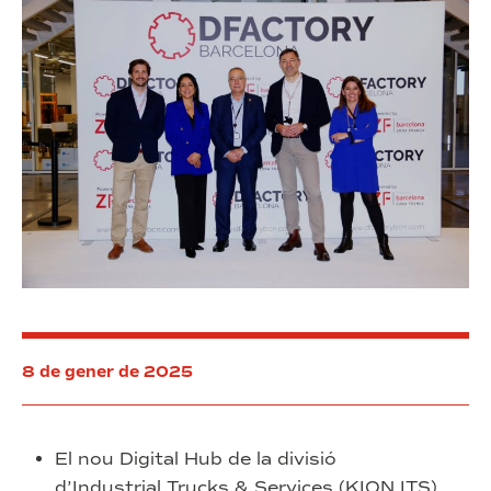
el
talent
8 de gener de 2025
El nou Digital Hub de la divisió
d’Industrial Trucks & Services (KION ITS)