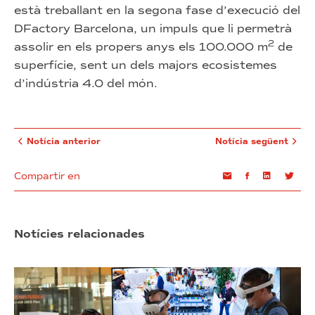
està treballant en la segona fase d’execució del
DFactory Barcelona, un impuls que li permetrà
2
assolir en els propers anys els 100.000 m
de
superfície, sent un dels majors ecosistemes
d’indústria 4.0 del món.
Notícia anterior
Notícia següent
Compartir en
Email
Facebook
Linkedin
Twi
Notícies relacionades