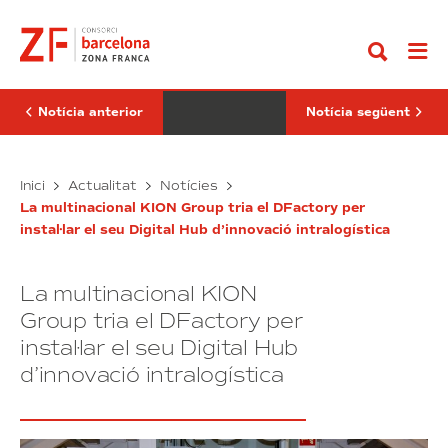
Anar
Barcelona
Zona
al
obté
Franca
contingut
la
de
certificació
Barcelona
WELL
i
Gold
Fundació
Ibercaja
Notícia anterior
Notícia següent
s’alien
per
potenciar
DFactory
la
La
Inici
Actualitat
Notícies
innovació
Barcelona
Zona
i
La multinacional KION Group tria el DFactory per
obté
Franca
el
instal·lar el seu Digital Hub d’innovació intralogística
la
de
talent
certificació
Barcelona
WELL
i
La multinacional KION
Gold
Fundació
Ibercaja
Group tria el DFactory per
s’alien
instal·lar el seu Digital Hub
per
d’innovació intralogística
potenciar
la
innovació
i