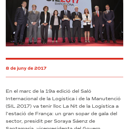
a
l’economia
espanyola
8 de juny de 2017
En el marc de la 19a edició del Saló
Internacional de la Logística i de la Manutenció
(SIL 2017) va tenir lloc La Nit de la Logística a
l’estació de França: un gran sopar de gala del
sector, presidit per Soraya Sáenz de
Santamaría, vicepresidenta del Govern