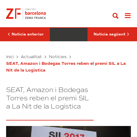
Anar
logística
SIL
al
reivindica
2017
contingut
al
finalitza
SIL
amb
2017
un
el
balanç
seu
molt
Notícia anterior
Notícia següent
paper
positiu
com
pels
a
negocis
sector
La
i
El
Inici
Actualitat
Notícies
estretègic
el
logística
SIL
per
networking
SEAT, Amazon i Bodegas Torres reben el premi SIL a La
reivindica
2017
a
Nit de la Logística
al
finalitza
l’economia
espanyola
SIL
amb
2017
un
SEAT, Amazon i Bodegas
el
balanç
seu
molt
Torres reben el premi SIL
paper
positiu
a La Nit de la Logística
com
pels
a
negocis
sector
i
estretègic
el
per
networking