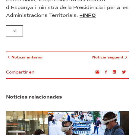
d’Espanya i ministra de la Presidència i per a les
Administracions Territorials.
+INFO
sil
Notícia anterior
Notícia següent
Compartir en
Email
Facebook
Linkedin
Twi
Notícies relacionades