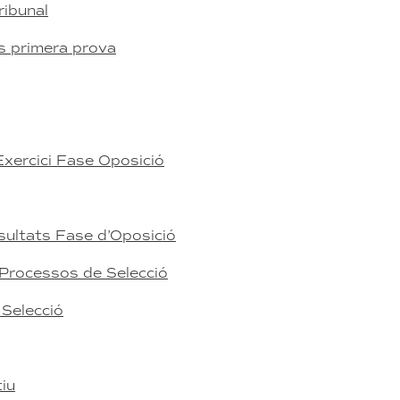
ribunal
is primera prova
Exercici Fase Oposició
sultats Fase d’Oposició
 Processos de Selecció
 Selecció
tiu