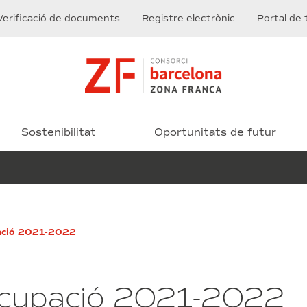
Verificació de documents
Registre electrònic
Portal de 
Sostenibilitat
Oportunitats de futur
Serveis
pació 2021-2022
de
neteja
viària,
desinfecció,
’ocupació 2021-2022
desratització
i