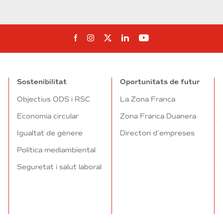
Segueix-nos al Facebook
Segueix-nos a Instagram
Segueix-nos a Twitter
Segueix-nos a Linked
Segueix-nos a Yo
Sostenibilitat
Oportunitats de futur
Objectius ODS i RSC
La Zona Franca
Economia circular
Zona Franca Duanera
Igualtat de gènere
Directori d’empreses
Política mediambiental
Seguretat i salut laboral