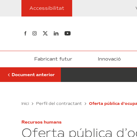
Anar
proves
Accessibilitat
al
procés
contingut
de
selecció
Segueix-nos al Facebook
Segueix-nos a Instagram
Segueix-nos a Twitter
Segueix-nos a Linkedin
Segueix-nos a Youtube
Fabricant futur
Innovació
Document anterior
Documentació
Inici
Perfil del contractant
Oferta pública d’ocu
proves
procés
de
Recursos humans
selecció
Oferta pública d