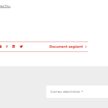
lectiu
Email
Facebook
Linkedin
Twitter
Document següent