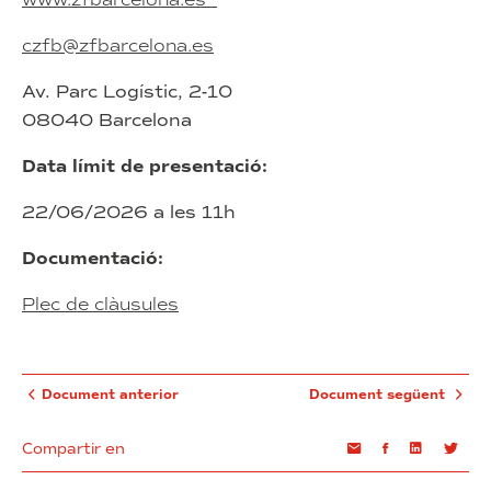
czfb@zfbarcelona.es
Av. Parc Logístic, 2-10
08040 Barcelona
Data límit de presentació:
22/06/2026 a les 11h
Documentació:
Plec de clàusules
Document anterior
Document següent
Compartir en
Email
Facebook
Linkedin
Twi