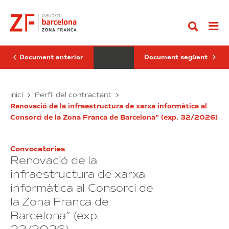
Anar
i
de
al
subministraments
reparacions
contingut
necessaris
i
per
possibles
al
millores
control
en
del
la
Document anterior
Document següent
funcionament,
instal·lació
conservació
d’aigua
i
calenta
manteniment
Serveis
sanitària
Serveis
Inici
Perfil del contractant
de
i
i
de
tots
calefacció
Renovació de la infraestructura de xarxa informàtica al
subministraments
reparacions
els
existent
Consorci de la Zona Franca de Barcelona” (exp. 32/2026)
necessaris
i
elements
en
que
per
l’edifici
possibles
formen
d’habitatges
al
millores
part
situat
Convocatories
control
en
de
al
Renovació de la
del
la
les
carrer
instal·lacions
funcionament,
Cal
instal·lació
infraestructura de xarxa
d’enllumenat
Cisó,
conservació
d’aigua
informàtica al Consorci de
públic
50-
i
calenta
del
58,
la Zona Franca de
manteniment
sanitària
Polígon
barri
Industrial
de
de
i
Barcelona” (exp.
de
la
tots
calefacció
la
Marina,