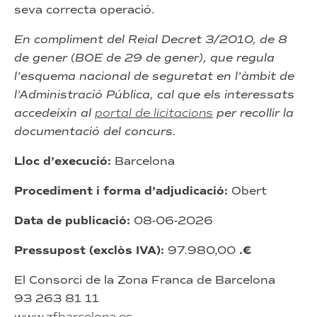
seva correcta operació.
En compliment del Reial Decret 3/2010, de 8
de gener (BOE de 29 de gener), que regula
l’esquema nacional de seguretat en l’àmbit de
l’Administració Pública, cal que els interessats
accedeixin al
portal de licitac
i
ons
per recollir la
documentació del concurs.
Lloc d’execució:
Barcelona
Procediment i forma d’adjudicació:
Obert
Data de publicació:
08-06-2026
Pressupost (exclòs IVA):
97.980,00
.€
El Consorci de la Zona Franca de Barcelona
93 263 81 11
www.zfbarcelona.es