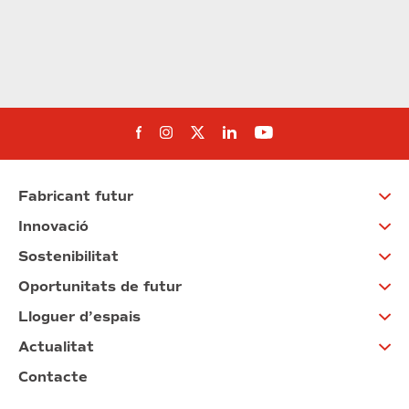
Segueix-nos al Facebook
Segueix-nos a Instagram
Segueix-nos a Twitter
Segueix-nos a Linked
Segueix-nos a Yo
Fabricant futur
Innovació
Sostenibilitat
Oportunitats de futur
Lloguer d’espais
Actualitat
Contacte