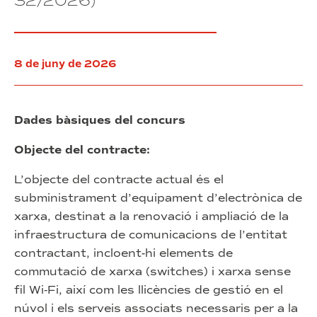
32/2026)
els
existent
Zona
Barcelona”
elements
en
Franca
(exp.
de
que
39/2026)
l’edifici
Barcelona”
formen
d’habitatges
(exp.
part
situat
8 de juny de 2026
28/2026)
de
al
les
carrer
instal·lacions
Cal
d’enllumenat
Cisó,
Dades bàsiques del concurs
públic
50-
del
58,
Objecte del contracte:
Polígon
barri
Industrial
de
L’objecte del contracte actual és el
de
la
subministrament d’equipament d’electrònica de
la
Marina,
xarxa, destinat a la renovació i ampliació de la
Zona
Barcelona”
Franca
(exp.
infraestructura de comunicacions de l’entitat
de
39/2026)
contractant, incloent-hi elements de
Barcelona”
commutació de xarxa (switches) i xarxa sense
(exp.
28/2026)
fil Wi‑Fi, així com les llicències de gestió en el
núvol i els serveis associats necessaris per a la