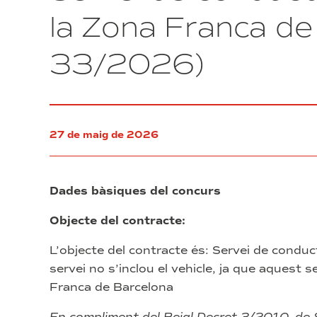
de
la Zona Franca de
maquinària
especialitzada
33/2026)
a
Torre
Tarragona,
pertanyent
al
Consorci
27 de maig de 2026
de
la
Zona
Franca
Dades bàsiques del concurs
de
Barcelona
Objecte del contracte:
(exp.
15/2026)
L’objecte del contracte és: Servei de conduc
servei no s’inclou el vehicle, ja que aquest 
Franca de Barcelona
En compliment del Reial Decret 3/2010, de 