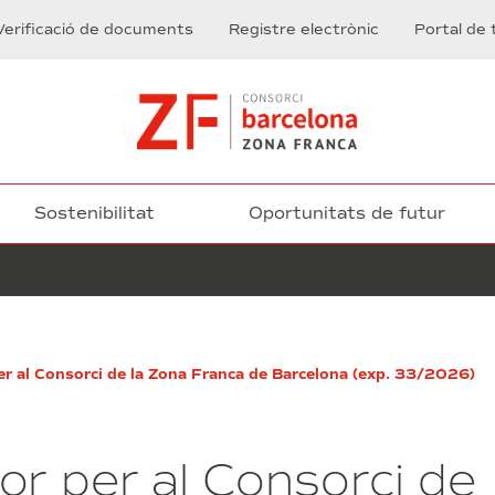
Verificació de documents
Registre electrònic
Portal de 
Sostenibilitat
Oportunitats de futur
Contractació
er al Consorci de la Zona Franca de Barcelona (exp. 33/2026)
d’una
pòlissa
de
responsabilitat
or per al Consorci de
civil
ferroviària