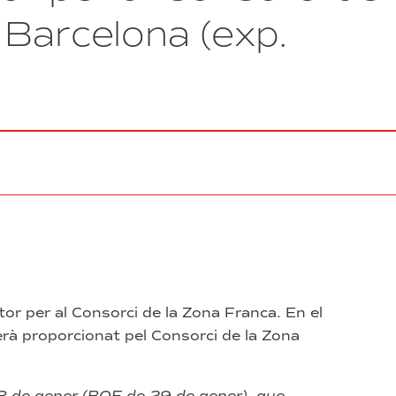
(ramal
 Barcelona (exp.
ferroviari)
–
(exp.
31/2026)
tor per al Consorci de la Zona Franca. En el
serà proporcionat pel Consorci de la Zona
8 de gener (BOE de 29 de gener), que