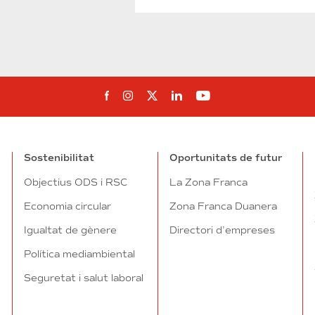
Segueix-nos al Facebook
Segueix-nos a Instagram
Segueix-nos a Twitter
Segueix-nos a Linked
Segueix-nos a Yo
Sostenibilitat
Oportunitats de futur
Objectius ODS i RSC
La Zona Franca
Economia circular
Zona Franca Duanera
Igualtat de gènere
Directori d’empreses
Política mediambiental
Seguretat i salut laboral