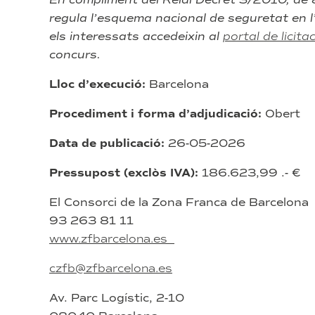
regula l’esquema nacional de seguretat en l’
els interessats accedeixin al
portal de licita
concurs.
Lloc d’execució:
Barcelona
Procediment i forma d’adjudicació:
Obert
Data de publicació:
26-05-2026
Pressupost (exclòs IVA):
186.623,99 .- €
El Consorci de la Zona Franca de Barcelona
93 263 81 11
www.zfbarcelona.es
czfb@zfbarcelona.es
Av. Parc Logístic, 2-10