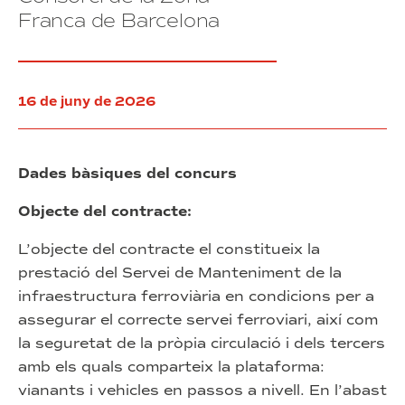
existent
Cub
Barcelona”
Franca de Barcelona
en
del
(exp.
39/2026)
l’edifici
Consorci
d’habitatges
de
situat
la
al
Zona
16 de juny de 2026
carrer
Franca
Cal
de
Cisó,
Barcelona
50-
Dades bàsiques del concurs
58,
barri
Objecte del contracte:
de
la
L’objecte del contracte el constitueix la
Marina,
prestació del Servei de Manteniment de la
Barcelona”
infraestructura ferroviària en condicions per a
(exp.
39/2026)
assegurar el correcte servei ferroviari, així com
la seguretat de la pròpia circulació i dels tercers
amb els quals comparteix la plataforma:
vianants i vehicles en passos a nivell. En l’abast