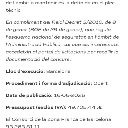
de l’àmbit a mantenir és la definida en el plec
tècnic
En compliment del Reial Decret 3/2010, de 8
de gener (BOE de 29 de gener), que regula
l’esquema nacional de seguretat en l’àmbit de
l’Administració Pública, cal que els interessats
accedeixin al
portal de licitac
i
ons
per recollir la
documentació del concurs.
Lloc d’execució:
Barcelona
Procediment i forma d’adjudicació:
Obert
Data de publicació:
16-06-2026
Pressupost (exclòs IVA):
49.705,44
.€
El Consorci de la Zona Franca de Barcelona
93 263 81 11