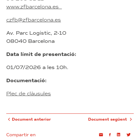
www.zfbarcelona.es
czfb@zfbarcelona.es
Av. Parc Logístic, 2-10
08040 Barcelona
Data límit de presentació:
01/07/2026 a les 10h.
Documentació:
Plec de clàusules
Document anterior
Document següent
Compartir en
Email
Facebook
Linkedin
Twi