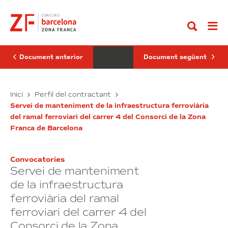
Anar
de
instal·lació,
al
reparacions
configuració,
contingut
i
posada
possibles
en
millores
servei
en
i
la
manteniment
Document anterior
Document següent
instal·lació
integral
d’aigua
de
calenta
l’equipament
sanitària
Serveis
audiovisual
Subministrament,
Inici
Perfil del contractant
i
de
de
instal·lació,
calefacció
l’edifici
Servei de manteniment de la infraestructura ferroviària
reparacions
configuració,
existent
Cub
del ramal ferroviari del carrer 4 del Consorci de la Zona
i
posada
en
del
Franca de Barcelona
l’edifici
possibles
Consorci
en
d’habitatges
de
millores
servei
situat
la
en
i
al
Zona
Convocatories
la
manteniment
carrer
Franca
Servei de manteniment
Cal
instal·lació
de
integral
Cisó,
Barcelona
d’aigua
de
de la infraestructura
50-
calenta
l’equipament
58,
ferroviària del ramal
sanitària
audiovisual
barri
ferroviari del carrer 4 del
de
i
de
la
calefacció
l’edifici
Consorci de la Zona
Marina,