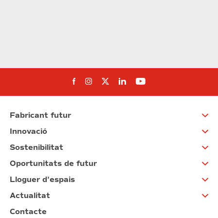
Segueix-nos al Facebook
Segueix-nos a Instagram
Segueix-nos a Twitter
Segueix-nos a Linked
Segueix-nos a Yo
Fabricant futur
Innovació
Sostenibilitat
Oportunitats de futur
Lloguer d’espais
Actualitat
Contacte