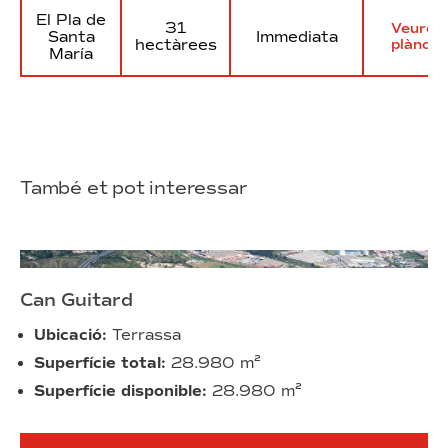
El Pla de
31
Veure
Santa
Immediata
hectàrees
plànol
María
També et pot interessar
Can Guitard
Ubicació:
Terrassa
Superfície total:
28.980 m²
Superfície disponible:
28.980 m²