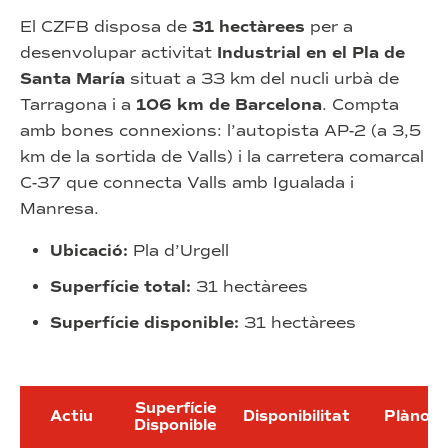
El CZFB disposa de
31 hectàrees
per a
desenvolupar activitat
Industrial en el Pla de
Santa María
situat a 33 km del nucli urbà de
Tarragona i a
106 km de Barcelona
. Compta
amb bones connexions: l’autopista AP-2 (a 3,5
km de la sortida de Valls) i la carretera comarcal
C-37 que connecta Valls amb Igualada i
Manresa.
Ubicació:
Pla d’Urgell
Superfície total:
31 hectàrees
Superfície disponible:
31 hectàrees
Superfície
Actiu
Disponibilitat
Plànols
Disponible