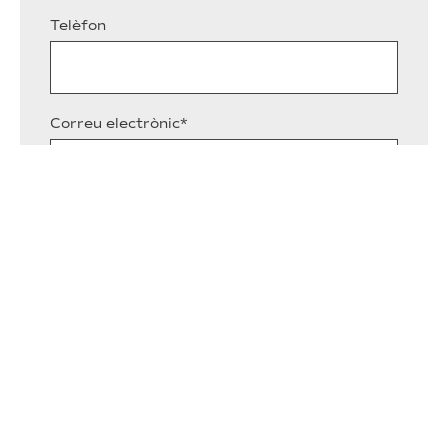
Telèfon
Correu electrònic*
Descriu breument el motiu de consulta*