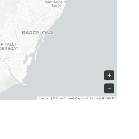
+
−
|
©
contributors ©
Leaflet
OpenStreetMap
CARTO