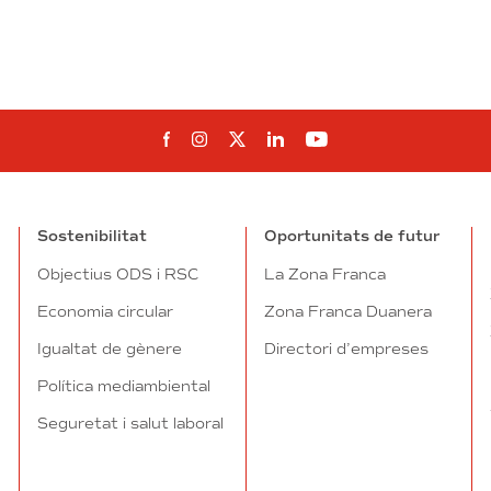
Segueix-nos al Facebook
Segueix-nos a Instagram
Segueix-nos a Twitter
Segueix-nos a Linked
Segueix-nos a Yo
Sostenibilitat
Oportunitats de futur
Objectius ODS i RSC
La Zona Franca
Economia circular
Zona Franca Duanera
Igualtat de gènere
Directori d’empreses
Política mediambiental
Seguretat i salut laboral