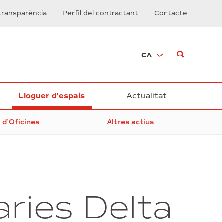
transparència
Perfil del contractant
Contacte
CA
Lloguer d’espais
Actualitat
s d’Oficines
Altres actius
aries Delta