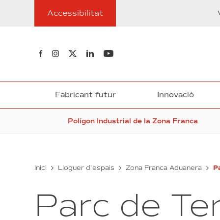
Anar
Accessibilitat
al
contingut
Segueix-nos al Facebook
Segueix-nos a Instagram
Segueix-nos a Twitter
Segueix-nos a Linkedin
Segueix-nos a Youtube
Fabricant futur
Innovació
Polígon Industrial de la Zona Franca
Inici
Lloguer d’espais
Zona Franca Aduanera
P
Parc de Te