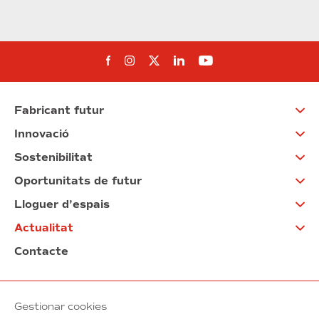
Segueix-nos al Facebook
Segueix-nos a Instagram
Segueix-nos a Twitter
Segueix-nos a Linked
Segueix-nos a Yo
Fabricant futur
Innovació
Sostenibilitat
Oportunitats de futur
Lloguer d’espais
Actualitat
Contacte
Gestionar cookies