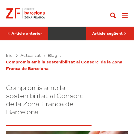
Anar
La
què
al
Trobada
les
contingut
Que
empreses
Revoluciona
han
el
de
Benestar
mesurar
Femení
el
Article anterior
Article següent
a
seu
Barcelona
compromís
amb
Vibra:
la
Per
Inici
Actualitat
Blog
igualtat?
La
què
Compromís amb la sostenibilitat al Consorci de la Zona
Trobada
les
Franca de Barcelona
Que
empreses
Revoluciona
han
el
de
Compromís amb la
Benestar
mesurar
Femení
el
sostenibilitat al Consorci
a
seu
de la Zona Franca de
Barcelona
compromís
Barcelona
amb
la
igualtat?