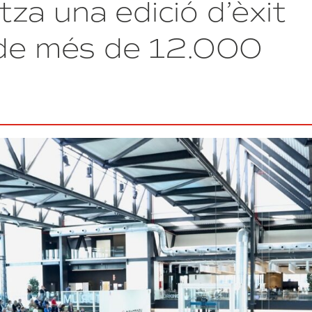
za una edició d’èxit
de
candidatures
per
 de més de 12.000
al
concurs
dels
terrenys
de
Nissan
s’amplia
fins
el
31
d’octubre