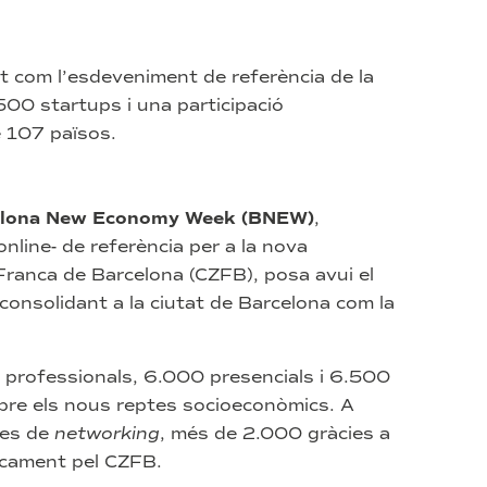
 com l’esdeveniment de referència de la
500 startups i una participació
 107 països.
rcelona New Economy Week (BNEW)
,
online- de referència per a la nova
Franca de Barcelona (CZFB), posa avui el
, consolidant a la ciutat de Barcelona com la
professionals, 6.000 presencials i 6.500
obre els nous reptes socioeconòmics. A
tes de
networking
, més de 2.000 gràcies a
icament pel CZFB.