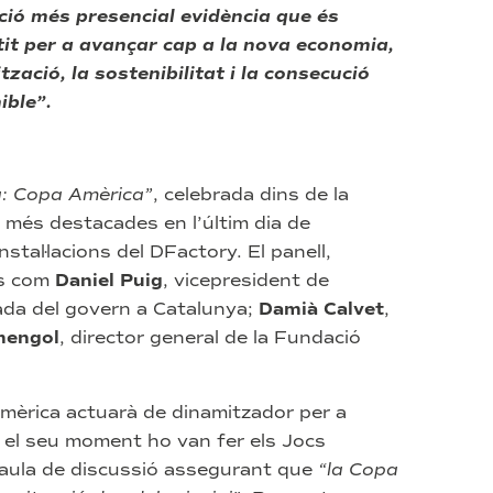
dició més presencial evidència que és
t per a avançar cap a la nova economia,
tzació, la sostenibilitat i la consecució
ible”.
da: Copa Amèrica”
, celebrada dins de la
s més destacades en l’últim dia de
nstal·lacions del DFactory. El panell,
ts com
Daniel Puig
, vicepresident de
ada del govern a Catalunya;
Damià Calvet
,
mengol
, director general de la Fundació
Amèrica actuarà de dinamitzador per a
 el seu moment ho van fer els Jocs
a taula de discussió assegurant que
“la Copa