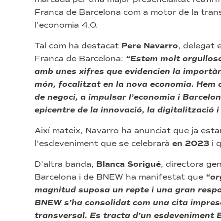
Franca de Barcelona com a motor de la trans
l’economia 4.0.
Tal com ha destacat
Pere Navarro
, delegat 
Franca de Barcelona:
“Estem molt orgulloso
amb unes xifres que evidencien la importàn
món, focalitzat en la nova economia. Hem 
de negoci, a impulsar l’economia i Barcelo
epicentre de la innovació, la digitalització i
Així mateix, Navarro ha anunciat que ja esta
l’esdeveniment que se celebrarà
en 2023
i 
D’altra banda,
Blanca Sorigué
, directora ge
Barcelona i de BNEW ha manifestat que
“or
magnitud suposa un repte i una gran respo
BNEW s’ha consolidat com una cita impres
transversal. Es tracta d’un esdeveniment 