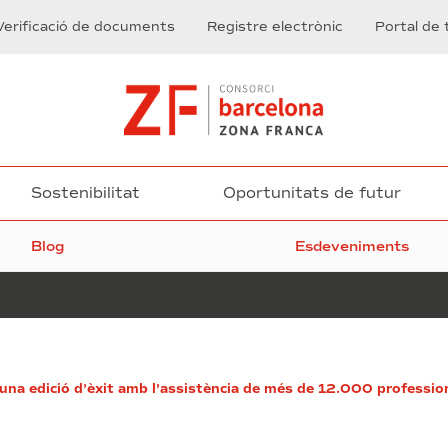
Verificació de documents
Registre electrònic
Portal de 
Sostenibilitat
Oportunitats de futur
Blog
Esdeveniments
El
na edició d’èxit amb l’assistència de més de 12.000 professio
termini
de
presentació