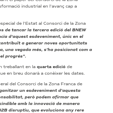
formació industrial en l’avanç cap a
especial de l’Estat al Consorci de la Zona
s de tancar la tercera edició del BNEW
cia d’aquest esdeveniment, únic en el
contribuït a generar noves oportunitats
na, una vegada més, s’ha posicionat com a
 el progrés”.
n treballant en la
quarta edició
de
que en breu donarà a conèixer les dates.
neral del Consorci de la Zona Franca de
ganitzar un esdeveniment d’aquesta
nsabilitat, però podem afirmar que
cindible amb la innovació de manera
B2B disruptiu, que evoluciona any rere