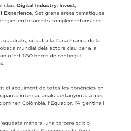
s clau:
Digital Industry, Invest,
 i Experience
. Set grans àrees temàtiques
inergies entre àmbits complementaris per
s quadrats, situat a la Zona Franca de la
robada mundial dels actors clau per a la
an ofert 180 hores de contingut
s.
tit el seguiment de totes les ponències en
rticipants internacionals pertanyents a més
dominen Colòmbia, l’Equador, l’Argentina i
aquesta manera, una tercera edició
ant el paper del Consorci de la Zona