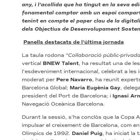
any, i l’acollida que ha tingut en la seva e
fonamental comptar amb un espai comparti
tenint en compte el paper clau de la digitali
dels Objectius de Desenvolupament Sosten
Panells destacats de l’última jornada
La taula rodona
“Col·laboració públic-priva
vertical
BNEW Talent
, ha resultat una de le
l’esdeveniment internacional, celebrat a les i
moderat per
Pere Navarro
, ha reunit exper
Barcelona Global;
Maria Eugènia Gay
, deleg
president del Port de Barcelona; i
Ignasi Ar
Navegació Oceànica Barcelona.
Durant la sessió, s’ha conclòs que la Copa 
impulsar el creixement de Barcelona, com en
Olímpics de 1992.
Daniel Puig
, ha iniciat l