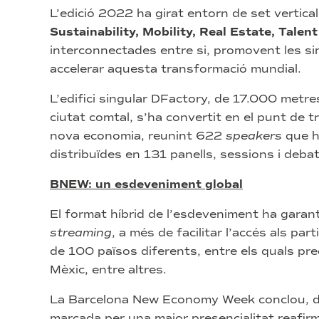
L’edició 2022 ha girat entorn de set vertical
Sustainability, Mobility, Real Estate, Talent
interconnectades entre si, promovent les s
accelerar aquesta transformació mundial.
L’edifici singular DFactory, de 17.000 metre
ciutat comtal, s’ha convertit en el punt de t
nova economia, reunint 622
speakers
que h
distribuïdes en 131 panells, sessions i debat
BNEW: un esdeveniment global
El format híbrid de l’esdeveniment ha garan
streaming
, a més de facilitar l’accés als pa
de 100 països diferents, entre els quals pre
Mèxic, entre altres.
La Barcelona New Economy Week conclou, d’
marcada per una major presencialitat reafirm