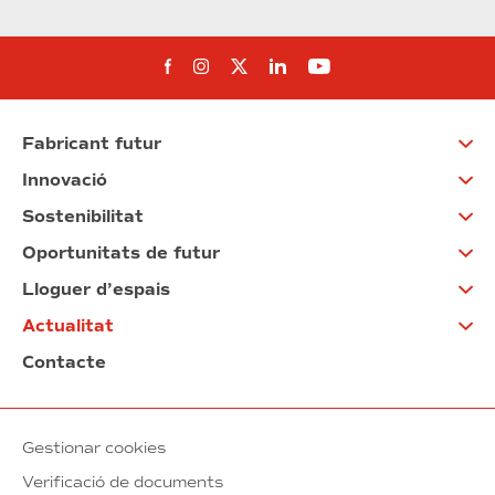
Segueix-nos al Facebook
Segueix-nos a Instagram
Segueix-nos a Twitter
Segueix-nos a Linked
Segueix-nos a Yo
Fabricant futur
Innovació
Sostenibilitat
Oportunitats de futur
Lloguer d’espais
Actualitat
Contacte
Gestionar cookies
Verificació de documents