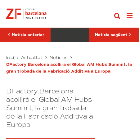
Anar
startups
referma
al
de
la
contingut
la
seva
Logistics
aposta
4.0
per
Incubator
BNEW
del
com
Notícia anterior
Notícia següent
CZFB
a
superaran
patrocinador
els
del
46
Les
programa
Ibercaja
Inici
Actualitat
Notícies
milions
de
startups
referma
d’euros
sostenibilitat
DFactory Barcelona acollirà el Global AM Hubs Summit, la
de
la
de
gran trobada de la Fabricació Additiva a Europa
la
seva
facturació
aquest
Logistics
aposta
any
4.0
per
DFactory Barcelona
Incubator
BNEW
del
com
acollirà el Global AM Hubs
CZFB
a
Summit, la gran trobada
superaran
patrocinador
de la Fabricació Additiva a
els
del
46
programa
Europa
milions
de
d’euros
sostenibilitat