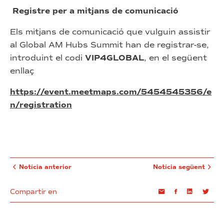
Registre per a mitjans de comunicació
Els mitjans de comunicació que vulguin assistir
al Global AM Hubs Summit han de registrar-se,
introduint el codi
VIP4GLOBAL
, en el següent
enllaç
https://event.meetmaps.com/5454545356/e
n/registration
Notícia anterior
Notícia següent
Compartir en
Email
Facebook
Linkedin
Twi