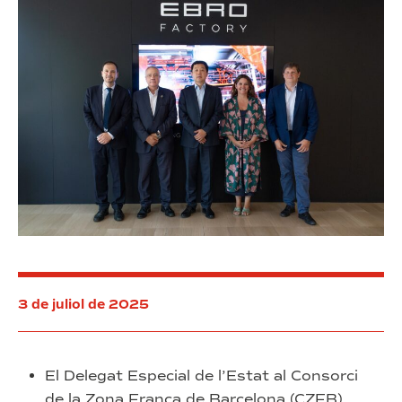
Oportunitat
3 de juliol de 2025
El Delegat Especial de l’Estat al Consorci
de la Zona Franca de Barcelona (CZFB),