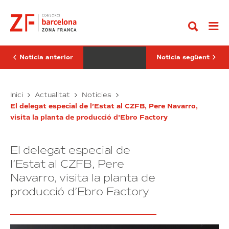
Anar
CZFB
connectarà
al
i
set
contingut
la
sectors
Fundació
clau
Pimec
de
s’uneixen
la
per
nova
Notícia anterior
Notícia següent
impulsar
economia
el
en
programa
la
Emppersona
El
seva
BNEW
Inici
Actualitat
Notícies
–
sisena
CZFB
connectarà
Segona
edició
El delegat especial de l’Estat al CZFB, Pere Navarro,
i
set
Oportunitat
visita la planta de producció d’Ebro Factory
la
sectors
Fundació
clau
Pimec
de
El delegat especial de
s’uneixen
la
per
nova
l’Estat al CZFB, Pere
impulsar
economia
Navarro, visita la planta de
el
en
producció d’Ebro Factory
programa
la
Emppersona
seva
–
sisena
Segona
edició