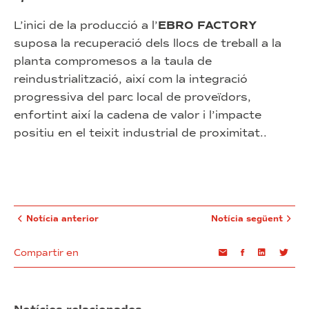
L’inici de la producció a l’
EBRO FACTORY
suposa la recuperació dels llocs de treball a la
planta compromesos a la taula de
reindustrialització, així com la integració
progressiva del parc local de proveïdors,
enfortint així la cadena de valor i l’impacte
positiu en el teixit industrial de proximitat..
Notícia anterior
Notícia següent
Compartir en
Email
Facebook
Linkedin
Twi