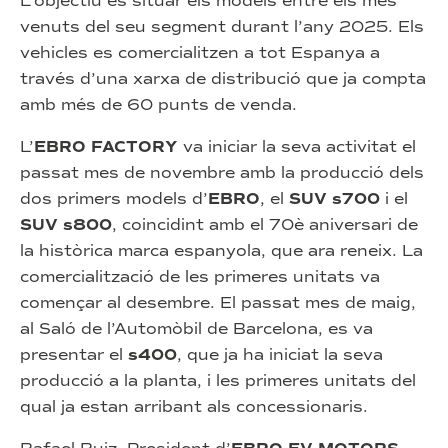
L’objectiu és situar els models entre els més
venuts del seu segment durant l’any 2025. Els
vehicles es comercialitzen a tot Espanya a
través d’una xarxa de distribució que ja compta
amb més de 60 punts de venda.
L’
EBRO FACTORY
va iniciar la seva activitat el
passat mes de novembre amb la producció dels
dos primers models d’
EBRO
, el
SUV s700
i el
SUV s800
, coincidint amb el 70è aniversari de
la històrica marca espanyola, que ara reneix. La
comercialització de les primeres unitats va
començar al desembre. El passat mes de maig,
al Saló de l’Automòbil de Barcelona, es va
presentar el
s400
, que ja ha iniciat la seva
producció a la planta, i les primeres unitats del
qual ja estan arribant als concessionaris.