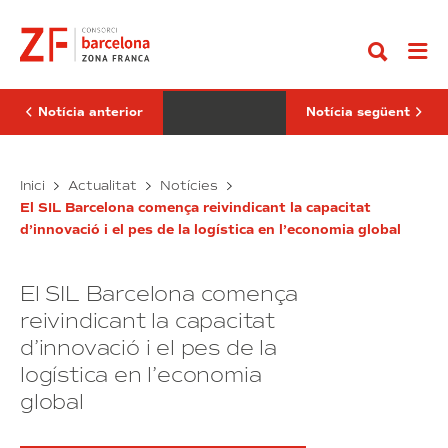
Anar
enrere
ministre
al
per
de
contingut
al
Transporte
SIL
i
2026:
Mobilitat
demà
Sostenible,
comença
Óscar
Notícia anterior
Notícia següent
la
Puente,
gran
presideix
cita
La
del
Compte
Nit
El
Inici
Actualitat
Notícies
sector
de
enrere
ministre
de
la
El SIL Barcelona comença reivindicant la capacitat
per
de
la
Logística
d’innovació i el pes de la logística en l’economia global
al
Transporte
logística
del
SIL
SIL
i
2026
2026:
Mobilitat
El SIL Barcelona comença
demà
Sostenible,
comença
Óscar
reivindicant la capacitat
la
Puente,
d’innovació i el pes de la
gran
presideix
logística en l’economia
cita
La
del
Nit
global
sector
de
de
la