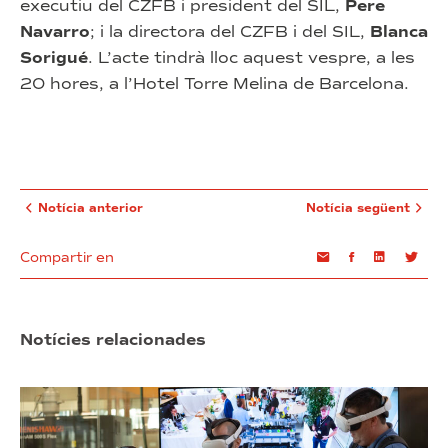
executiu del CZFB i president del SIL,
Pere
Navarro
; i la directora del CZFB i del SIL,
Blanca
Sorigué
. L’acte tindrà lloc aquest vespre, a les
20 hores, a l’Hotel Torre Melina de Barcelona.
Notícia anterior
Notícia següent
Compartir en
Email
Facebook
Linkedin
Twi
Notícies relacionades