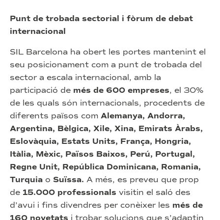
Punt de trobada sectorial i fòrum de debat
internacional
SIL Barcelona ha obert les portes mantenint el
seu posicionament com a punt de trobada del
sector a escala internacional, amb la
participació de
més de 600 empreses
, el 30%
de les quals són internacionals, procedents de
diferents països com
Alemanya, Andorra,
Argentina, Bèlgica, Xile, Xina, Emirats Àrabs,
Eslovàquia, Estats Units, França, Hongria,
Itàlia, Mèxic, Països Baixos, Perú, Portugal,
Regne Unit, República Dominicana, Romania,
Turquia
o
Suïssa.
A més, es preveu que prop
de
15.000 professionals
visitin el saló des
d’avui i fins divendres per conèixer les
més de
160 novetats
i trobar solucions que s’adaptin