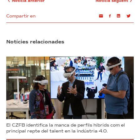
Notícia anterior
Notícia següent
Compartir en
Email
Facebook
Linkedin
Twi
Notícies relacionades
El CZFB identifica la manca de perfils híbrids com el
principal repte del talent en la indústria 4.0.