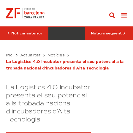
Anar
CZFB
Navarro
al
renova
visita
contingut
el
el
seu
nou
compromís
centre
amb
de
la
la
Notícia anterior
Notícia següent
Carta
Fundació
de
AVAN
la
a
Diversitat
El
Terrassa,
Pere
Inici
Actualitat
Notícies
per
que
CZFB
Navarro
continuar
triplica
La Logistics 4.0 Incubator presenta el seu potencial a la
renova
visita
promovent-
la
trobada nacional d’incubadores d’Alta Tecnologia
el
el
ne
capacitat
els
seu
d’atenció
nou
principis
neurològica
compromís
centre
a
La Logistics 4.0 Incubator
amb
de
la
la
la
presenta el seu potencial
ciutat
Carta
gràcies
Fundació
a la trobada nacional
al
de
AVAN
suport
d’incubadores d’Alta
la
a
del
Diversitat
Terrassa,
Tecnologia
CZFB
per
que
continuar
triplica