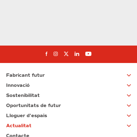
Segueix-nos al Facebook
Segueix-nos a Instagram
Segueix-nos a Twitter
Segueix-nos a Linked
Segueix-nos a Yo
Fabricant futur
Innovació
Sostenibilitat
Oportunitats de futur
Lloguer d’espais
Actualitat
Contacte