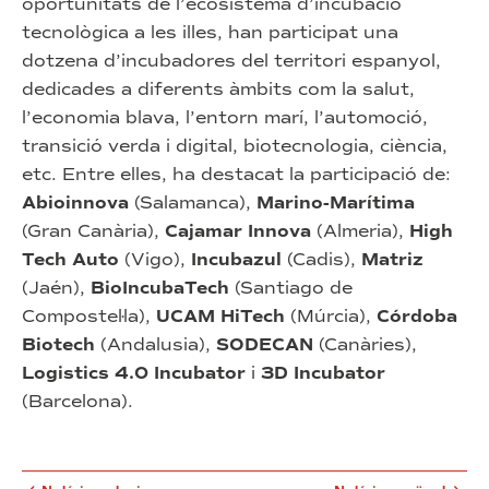
oportunitats de l’ecosistema d’incubació
tecnològica a les illes, han participat una
dotzena d’incubadores del territori espanyol,
dedicades a diferents àmbits com la salut,
l’economia blava, l’entorn marí, l’automoció,
transició verda i digital, biotecnologia, ciència,
etc. Entre elles, ha destacat la participació de:
Abioinnova
(Salamanca),
Marino-Marítima
(Gran Canària),
Cajamar Innova
(Almeria),
High
Tech Auto
(Vigo),
Incubazul
(Cadis),
Matriz
(Jaén),
BioIncubaTech
(Santiago de
Compostel·la),
UCAM HiTech
(Múrcia),
Córdoba
Biotech
(Andalusia),
SODECAN
(Canàries),
Logistics 4.0 Incubator
i
3D Incubator
(Barcelona).