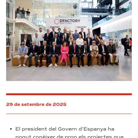
BNEW
29 de setembre de 2025
El president del Govern d’Espanya ha
pogut conèixer de prop els projectes que