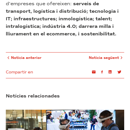
d’empreses que ofereixen:
serveis de
transport, logística i distribució; tecnologia i
IT; infraestructures; inmologística; talent;
intralogística; indústria 4.0; darrera milla i
lliurament en el ecommerce, i sostenibilitat.
Notícia anterior
Notícia següent
Compartir en
Email
Facebook
Linkedin
Twi
Notícies relacionades