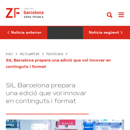
Anar
Districte
Consorci
al
4.0
de
contingut
de
la
Barcelona
Zona
avança
Franca
en
i
la
l’AIJEC
Notícia anterior
Notícia següent
transició
amplien
energètica
la
amb
seva
noves
El
aliança
El
Inici
Actualitat
Notícies
instal·lacions
per
Districte
Consorci
fotovoltaiques
impulsar
SIL Barcelona prepara una edició que vol innovar en
4.0
de
el
continguts i format
de
la
talent
Barcelona
jove
Zona
avança
Franca
SIL Barcelona prepara
en
i
la
l’AIJEC
una edició que vol innovar
transició
amplien
en continguts i format
energètica
la
amb
seva
noves
aliança
instal·lacions
per
fotovoltaiques
impulsar