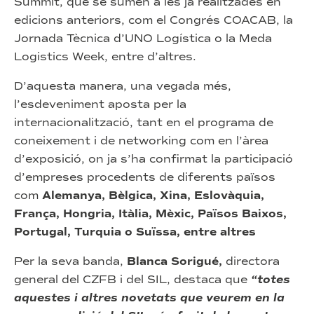
Summit, que se sumen a les ja realitzades en
edicions anteriors, com el Congrés COACAB, la
Jornada Tècnica d’UNO Logística o la Meda
Logistics Week, entre d’altres.
D’aquesta manera, una vegada més,
l’esdeveniment aposta per la
internacionalització, tant en el programa de
coneixement i de networking com en l’àrea
d’exposició, on ja s’ha confirmat la participació
d’empreses procedents de diferents països
com
Alemanya, Bèlgica, Xina, Eslovàquia,
França, Hongria, Itàlia, Mèxic, Països Baixos,
Portugal, Turquia o Suïssa, entre altres
Per la seva banda,
Blanca Sorigué,
directora
general del CZFB i del SIL, destaca que
“totes
aquestes i altres novetats que veurem en la