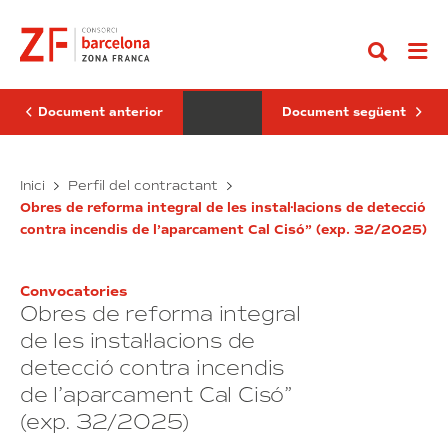
Anar
de
pública
al
taxació
d’arrendament
contingut
de
d’immoble
parcel·les
del
i
CZFB
béns
(Exp.
immobles
ZFA.
Document anterior
Document següent
propietat
5/2025)
del
Consorci
de
Serveis
Oferta
Inici
Perfil del contractant
la
de
pública
Zona
Obres de reforma integral de les instal·lacions de detecció
taxació
d’arrendament
Franca
contra incendis de l’aparcament Cal Cisó” (exp. 32/2025)
de
d’immoble
de
Barcelona”
parcel·les
del
(exp.
i
CZFB
58/2025)
Convocatories
béns
(Exp.
Obres de reforma integral
immobles
ZFA.
propietat
5/2025)
de les instal·lacions de
del
detecció contra incendis
Consorci
de l’aparcament Cal Cisó”
de
la
(exp. 32/2025)
Zona