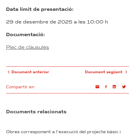
Data límit de presentació:
29 de desembre de 2025 a les 10:00 h
Documentació:
Plec de clàusules
Document anterior
Document següent
Compartir en
Email
Facebook
Linkedin
Twi
Documents relacionats
Obres corresponent a l’execució del projecte bàsic i