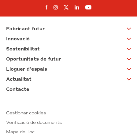
Segueix-nos al Facebook
Segueix-nos a Instagram
Segueix-nos a Twitter
Segueix-nos a Linked
Segueix-nos a Yo
Fabricant futur
Innovació
Sostenibilitat
Oportunitats de futur
Lloguer d’espais
Actualitat
Contacte
Gestionar cookies
Verificació de documents
Mapa del lloc