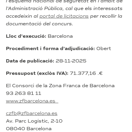
l’esquema nacional de seguretat en l’àmbit de
l’Administració Pública, cal que els interessats
accedeixin al
portal de licitac
i
ons
per recollir la
documentació del concurs.
Lloc d’execució:
Barcelona
Procediment i forma d’adjudicació:
Obert
Data de publicació:
28-11-2025
Pressupost (exclòs IVA):
71.377,16 .€
El Consorci de la Zona Franca de Barcelona
93 263 81 11
www.zfbarcelona.es
czfb@zfbarcelona.es
Av. Parc Logístic, 2-10
08040 Barcelona