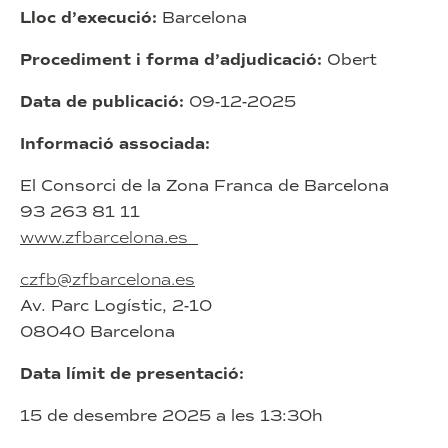
Lloc d’execució:
Barcelona
i
resiliència
Procediment i forma d’adjudicació:
Obert
Data de publicació:
09-12-2025
Informació associada:
El Consorci de la Zona Franca de Barcelona
93 263 81 11
www.zfbarcelona.es
czfb@zfbarcelona.es
Av. Parc Logístic, 2-10
08040 Barcelona
Data límit de presentació:
15 de desembre 2025 a les 13:30h