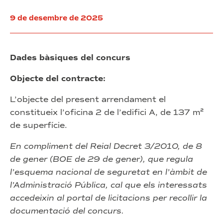
Cisó”
a
en
(exp.
vehicles
el
9 de desembre de 2025
32/2025)
marc
elèctrics
del
en
pla
l’edifici
de
Mediatic
recuperació,
Dades bàsiques del concurs
transformació
propietat
i
del
Objecte del contracte:
resiliència
Consorci
de
L’objecte del present arrendament el
la
constitueix l’oficina 2 de l’edifici A, de 137 m²
Zona
Franca
de superfície.
de
Barcelona,
En compliment del Reial Decret 3/2010, de 8
en
de gener (BOE de 29 de gener), que regula
el
l’esquema nacional de seguretat en l’àmbit de
marc
del
l’Administració Pública, cal que els interessats
pla
accedeixin al
portal de
licitac
i
ons
per recollir la
de
documentació del concurs.
recuperació,
transformació