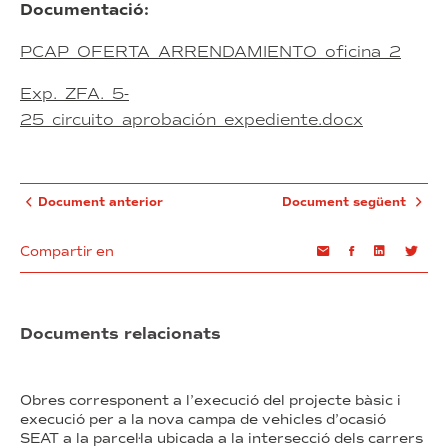
Documentació:
PCAP_OFERTA_ARRENDAMIENTO_oficina_2
Exp._ZFA._5-
25_circuito_aprobación_expediente.docx
Document anterior
Document següent
Compartir en
Email
Facebook
Linkedin
Twi
Documents relacionats
Obres corresponent a l’execució del projecte bàsic i
execució per a la nova campa de vehicles d’ocasió
SEAT a la parcel·la ubicada a la intersecció dels carrers