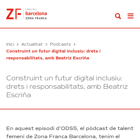
Anar
al
contingut
Inici
Actualitat
Podcasts
Construint un futur digital inclusiu: drets i
responsabilitats, amb Beatriz Escriña
Construint un futur digital inclusiu:
drets i responsabilitats, amb Beatriz
Escriña
En aquest episodi d’ODS5, el pòdcast de talent
femení de Zona Franca Barcelona, tenim el