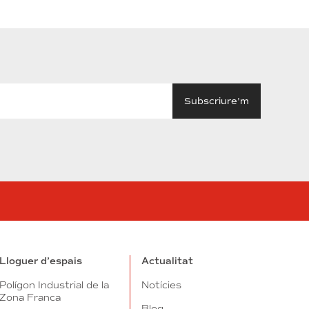
in
utube
Lloguer d’espais
Actualitat
Polígon Industrial de la
Notícies
Zona Franca
Blog