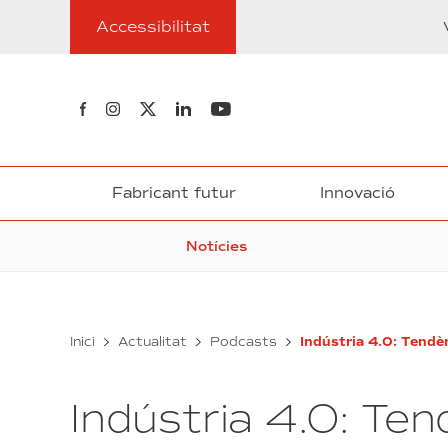
Anar
Accessibilitat
al
contingut
Segueix-nos al Facebook
Segueix-nos a Instagram
Segueix-nos a Twitter
Segueix-nos a Linkedin
Segueix-nos a Youtube
Fabricant futur
Innovació
Notícies
Inici
Actualitat
Podcasts
Indústria 4.0: Tendè
Indústria 4.0: Ten