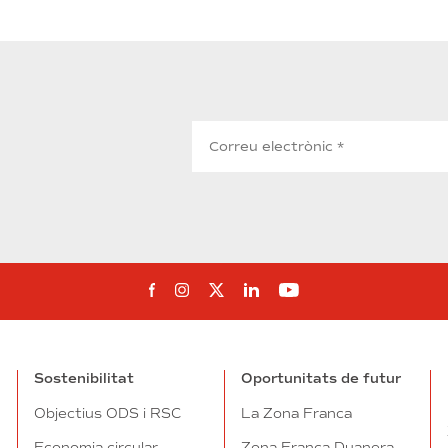
Segueix-nos al Facebook
Segueix-nos a Instagram
Segueix-nos a Twitter
Segueix-nos a Linked
Segueix-nos a Yo
Sostenibilitat
Oportunitats de futur
Objectius ODS i RSC
La Zona Franca
Economia circular
Zona Franca Duanera