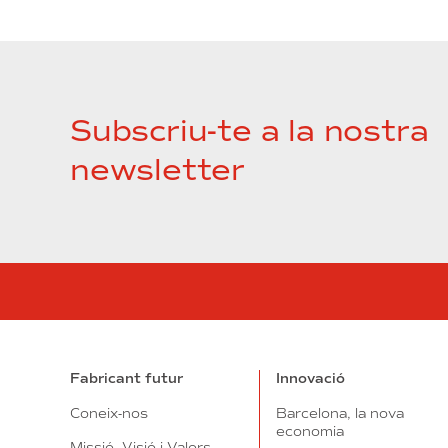
Subscriu-te a la nostra
newsletter
Fabricant futur
Innovació
Coneix-nos
Barcelona, la nova
economia
Missió, Visió i Valors