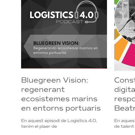
Bluegreen Vision:
Const
regenerant
digita
ecosistemes marins
respo
en entorns portuaris
Beatr
En aquest episodi de Logistics 4.0,
En aquest
tenim el plaer de
de talent