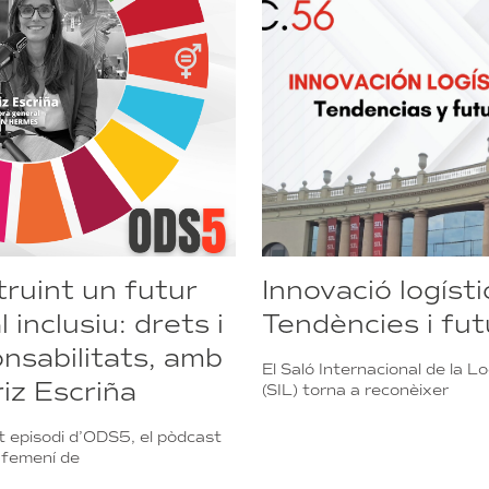
ruint un futur
Innovació logísti
l inclusiu: drets i
Tendències i fut
nsabilitats, amb
El Saló Internacional de la Lo
iz Escriña
(SIL) torna a reconèixer
 episodi d’ODS5, el pòdcast
 femení de