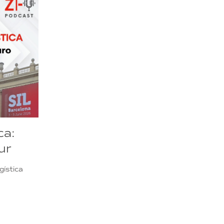
ca:
ur
gística