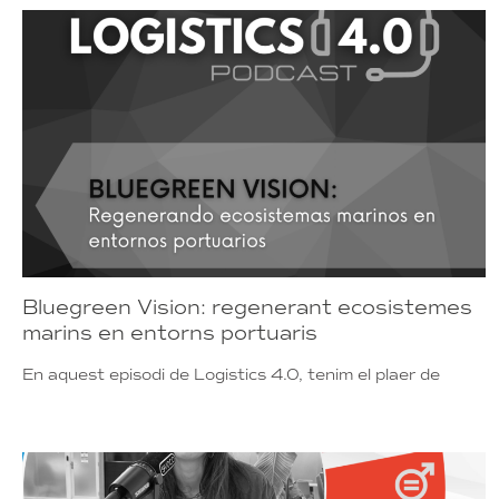
Bluegreen Vision: regenerant ecosistemes
marins en entorns portuaris
En aquest episodi de Logistics 4.0, tenim el plaer de