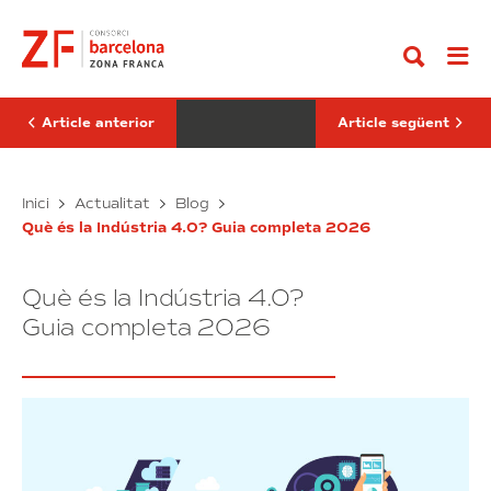
Anar
additiva:
Artificial
al
guia
Industrial:
contingut
industrial
Guia
completa
Completa
2026
per
a
Empreses
Article anterior
Article següent
Fabricació
Intel·ligència
Inici
Actualitat
Blog
additiva:
Artificial
Què és la Indústria 4.0? Guia completa 2026
guia
Industrial:
industrial
Guia
completa
Completa
Què és la Indústria 4.0?
2026
per
a
Guia completa 2026
Empreses