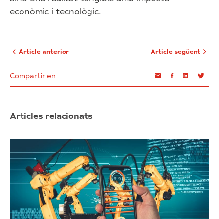
econòmic i tecnològic.
Article anterior
Article següent
Compartir en
Email
Facebook
Linkedin
Twi
Articles relacionats