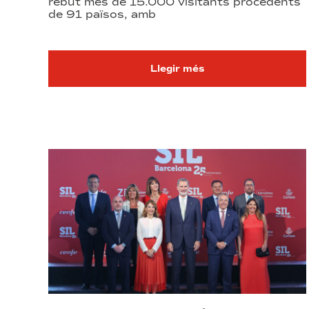
rebut més de 15.000 visitants procedents
de 91 països, amb
Llegir més