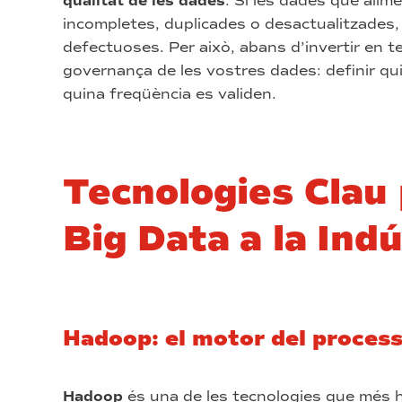
qualitat de les dades
. Si les dades que ali
incompletes, duplicades o desactualitzades,
defectuoses. Per això, abans d’invertir en t
governança de les vostres dades: definir q
quina freqüència es validen.
Tecnologies Clau p
Big Data a la Ind
Hadoop: el motor del proces
Hadoop
és una de les tecnologies que més ha