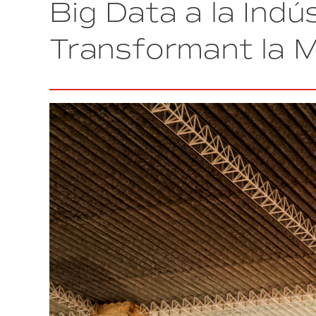
Big Data a la Indús
en
l’Automatització
Industrial
Transformant la 