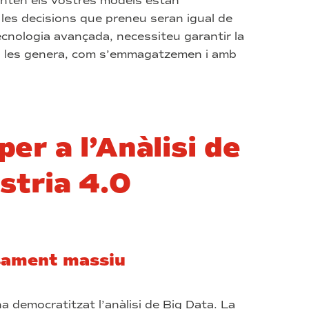
menten els vostres models estan
 les decisions que preneu seran igual de
ecnologia avançada, necessiteu garantir la
ui les genera, com s’emmagatzemen i amb
er a l’Anàlisi de
ústria 4.0
sament massiu
 democratitzat l’anàlisi de Big Data. La