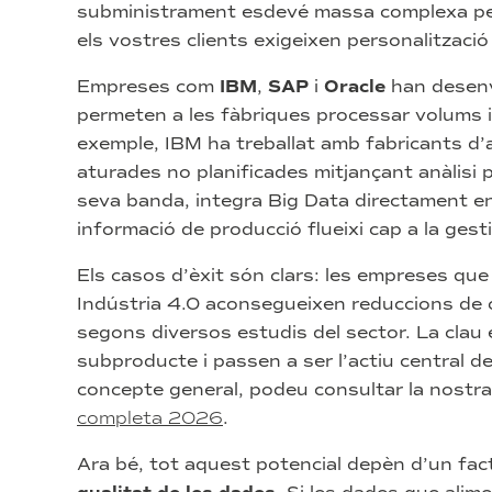
subministrament esdevé massa complexa per 
els vostres clients exigeixen personalització 
Empreses com
IBM
,
SAP
i
Oracle
han desenv
permeten a les fàbriques processar volums i
exemple, IBM ha treballat amb fabricants d’
aturades no planificades mitjançant anàlisi 
seva banda, integra Big Data directament e
informació de producció flueixi cap a la gesti
Els casos d’èxit són clars: les empreses qu
Indústria 4.0 aconsegueixen reduccions de c
segons diversos estudis del sector. La clau
subproducte i passen a ser l’actiu central de
concepte general, podeu consultar la nostr
completa 2026
.
Ara bé, tot aquest potencial depèn d’un f