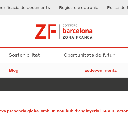
Verificació de documents
Registre electrònic
Portal de 
Sostenibilitat
Oportunitats de futur
Blog
Esdeveniments
El
eva presència global amb un nou hub d’enginyeria i IA a DFacto
Pacte
Mundial
de