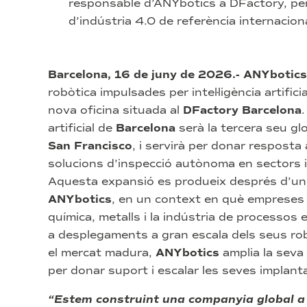
responsable d’ANYbotics a DFactory, per
d’indústria 4.0 de referència internaciona
Barcelona, 16 de juny de 2026.-
ANYbotics
robòtica impulsades per intel·ligència artifici
nova oficina situada al
DFactory Barcelona
.
artificial de
Barcelona
serà la tercera seu g
San Francisco
, i servirà per donar resposta
solucions d’inspecció autònoma en sectors i
Aquesta expansió es produeix després d’un 
ANYbotics
, en un context en què empreses d
química, metalls i la indústria de processos
a desplegaments a gran escala dels seus r
el mercat madura,
ANYbotics
amplia la seva 
per donar suport i escalar les seves implant
“Estem construint una companyia global a l