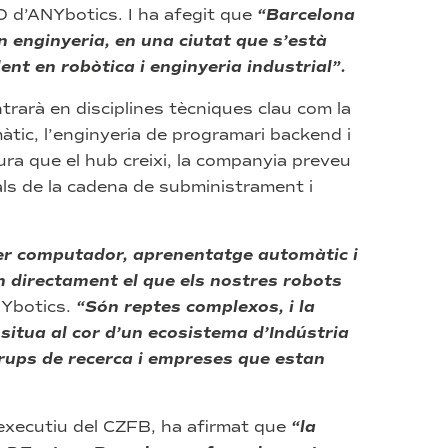
O d’ANYbotics. I ha afegit que
“Barcelona
n enginyeria, en una ciutat que s’està
ent en robòtica i enginyeria industrial”.
rarà en disciplines tècniques clau com la
tic, l’enginyeria de programari backend i
ra que el hub creixi, la companyia preveu
als de la cadena de subministrament i
per computador, aprenentatge automàtic i
 directament el que els nostres robots
NYbotics.
“Són reptes complexos, i la
situa al cor d’un ecosistema d’Indústria
grups de recerca i empreses que estan
 executiu del CZFB, ha afirmat que
“la