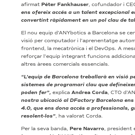
afirmat
Péter Fankhauser
, cofundador i CE
ens ofereix accés a un talent excepcional e
convertint ràpidament en un pol clau de tal
El nou equip d’ANYbotics a Barcelona se cent
visió per computador i l’aprenentatge automà
frontend, la mecatrònica i el DevOps. A mesu
reforçar l’equip integrant funcions addicion
altres àrees comercials essencials.
“L’equip de Barcelona treballarà en visió 
sistemes de programari clau que defineixen
poden fer”,
explica
Andrea Corda
, CTO d’A
nostra ubicació al DFactory Barcelona ens 
4.0, que ens dona accés a professionals, 
resolent-los”
, ha valorat Corda.
Per la seva banda,
Pere Navarro
, president