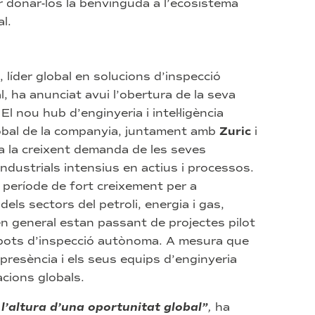
 donar-los la benvinguda a l’ecosistema
l.
, líder global en solucions d’inspecció
al, ha anunciat avui l’obertura de la seva
 El nou hub d’enginyeria i intel·ligència
lobal de la companyia, juntament amb
Zuric
i
 a la creixent demanda de les seves
ndustrials intensius en actius i processos.
període de fort creixement per a
els sectors del petroli, energia i gas,
 en general estan passant de projectes pilot
obots d’inspecció autònoma. A mesura que
presència i els seus equips d’enginyeria
acions globals.
’altura d’una oportunitat global”
,
ha